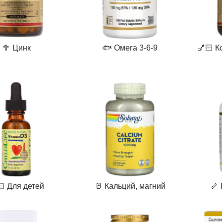
🥦 Цинк
🐟 Омега 3-6-9
💅🏻 К
🏻 Для детей
🥛 Кальций, магний
🦴