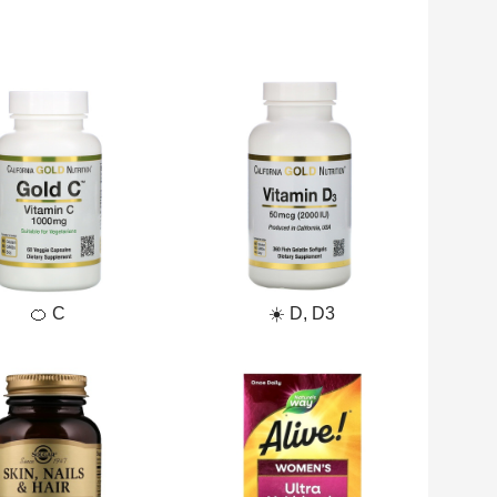
🍊 С
☀️ D, D3