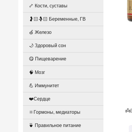
🦴 Кости, суставы
🤰🏻🤱🏻 Беременные, ГВ
🍏 Железо
🌙 Здоровый сон
😋 Пищеварение
🧠 Мозг
💪 Иммунитет
❤️Сердце
👼
🔆Гормоны, медиаторы
🍵 Правильное питание