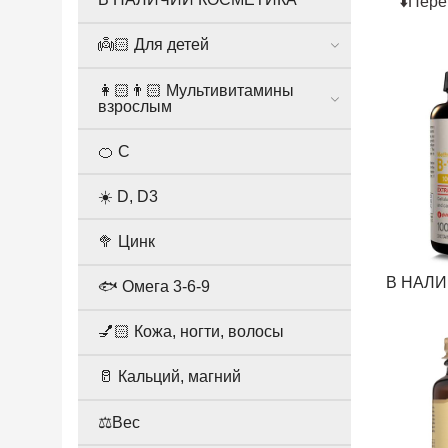
⬇️Пере
👼🏻 Для детей
👩🏻👨🏻 Мультивитамины
взрослым
🍊 С
☀️ D, D3
🥦 Цинк
В НАЛ
🐟 Омега 3-6-9
💅🏻 Кожа, ногти, волосы
🥛 Кальций, магний
⚖️Вес