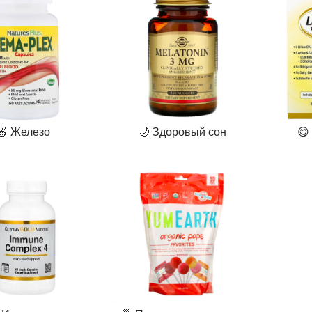
🍏 Железо
🌙 Здоровый сон
😋