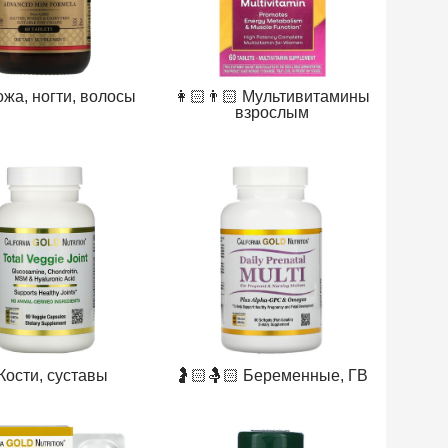
ожа, ногти, волосы
👩🏻👨🏻 Мультивитамины
взрослым
 Кости, суставы
🤰🏻🤱🏻 Беременные, ГВ