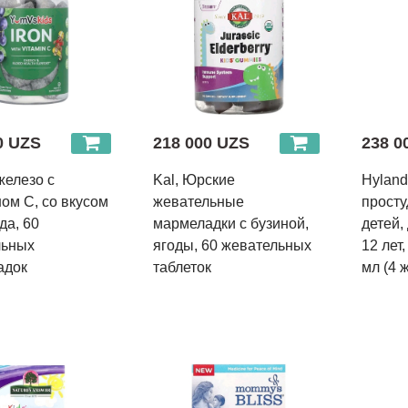
0 UZS
218 000 UZS
238 0
железо с
Kal, Юрские
Hylands
ом C, со вкусом
жевательные
просту
да, 60
мармеладки с бузиной,
детей,
льных
ягоды, 60 жевательных
12 лет,
адок
таблеток
мл (4 