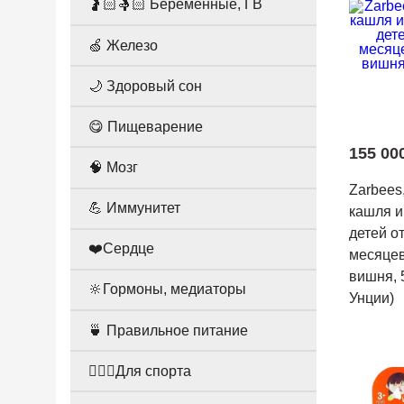
🤰🏻🤱🏻 Беременные, ГВ
🍏 Железо
🌙 Здоровый сон
😋 Пищеварение
155 00
🧠 Мозг
Zarbees
💪 Иммунитет
кашля и
детей от
❤️Сердце
месяцев
вишня, 
🔆Гормоны, медиаторы
Унции)
🍵 Правильное питание
🤸🏻‍♀️Для спорта