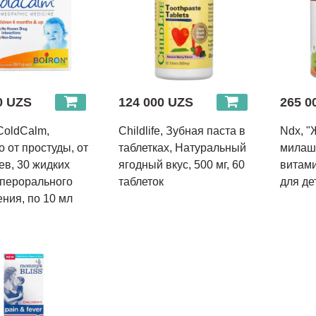
0 UZS
124 000 UZS
265 0
 ColdCalm,
Childlife, Зубная паста в
Ndx, 
о от простуды, от
таблетках, Натуральный
милашк
ев, 30 жидких
ягодный вкус, 500 мг, 60
витами
 перорального
таблеток
для де
ния, по 10 мл