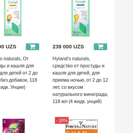
00 UZS
239 000 UZS
 naturals, От
Hyland's naturals,
ды и кашля для
средство от простуды и
 для детей от 2 до
кашля для детей, для
 без добавок, 118
приема ночью, от 2 до 12
жидк. Унции)
лет, со вкусом
натурального винограда,
118 мл (4 жидк. унций)
- 20%