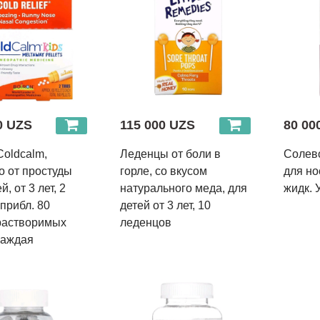
0 UZS
115 000 UZS
80 00
Coldcalm,
Леденцы от боли в
Солево
о от простуды
горле, со вкусом
для нос
й, от 3 лет, 2
натурального меда, для
жидк. 
 прибл. 80
детей от 3 лет, 10
растворимых
леденцов
каждая