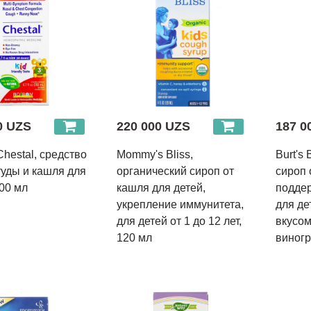
0 UZS
220 000 UZS
187 0
Chestal, средство
Mommy's Bliss,
Burt's 
туды и кашля для
органический сироп от
сироп 
200 мл
кашля для детей,
поддер
укрепление иммунитета,
для дет
для детей от 1 до 12 лет,
вкусом
120 мл
виногр