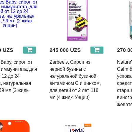
0 UZS
245 000 UZS
270 0
,Baby, сироп от
Zarbee's, Сироп из
Nature'
 иммунитета, для
черной бузины с
Calm &
 12 до 24
натуральной бузиной,
успок
, натуральная
витамином С и цинком,
средст
59 мл (2 жидк.
для детей от 2 лет, 118
старше
мл (4 жидк. Унции)
виногр
жеват