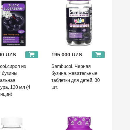
00 UZS
195 000 UZS
ol,сироп из
Sambucol, Черная
 бузины,
бузина, жевательные
нальная
таблетки для детей, 30
ура, 120 мл (4
шт.
унции)