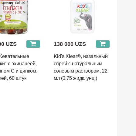
00 UZS
138 000 UZS
"Жевательные
Kid's Xlear®, назальный
и" с эхинацеей,
спрей с натуральным
ном C и цинком,
солевым раствором, 22
тей, 60 штук
мл (0,75 жидк. унц.)