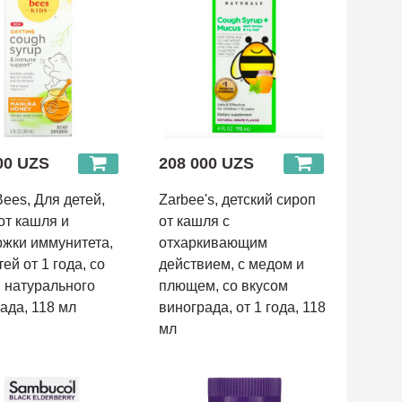
00 UZS
208 000 UZS
Bees, Для детей,
Zarbee's, детский сироп
от кашля и
от кашля с
жки иммунитета,
отхаркивающим
ей от 1 года, со
действием, с медом и
 натурального
плющем, со вкусом
ада, 118 мл
винограда, от 1 года, 118
мл