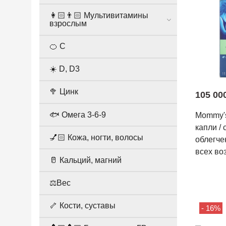
👩🏻👨🏻 Мультивитамины
взрослым
🍊 С
☀️ D, D3
🥦 Цинк
105 00
🐟 Омега 3-6-9
Mommy's
капли /
💅🏻 Кожа, ногти, волосы
облегче
всех во
🥛 Кальций, магний
⚖️Вес
🦴 Кости, суставы
- 16%