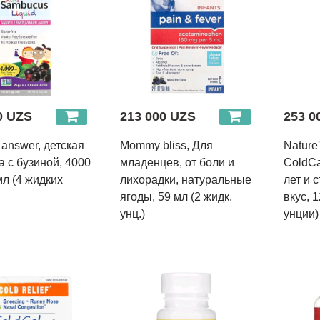
0 UZS
213 000 UZS
253 0
 answer, детская
Mommy bliss, Для
Nature
 с бузиной, 4000
младенцев, от боли и
ColdCa
мл (4 жидких
лихорадки, натуральные
лет и 
ягоды, 59 мл (2 жидк.
вкус, 1
унц.)
унции)