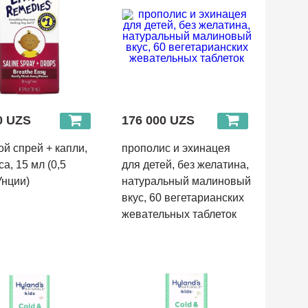
0 UZS
176 000 UZS
й спрей + капли,
прополис и эхинацея
а, 15 мл (0,5
для детей, без желатина,
Унции)
натуральный малиновый
вкус, 60 вегетарианских
жевательных таблеток