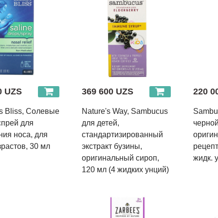
0 UZS
369 600 UZS
220 0
 Bliss, Солевые
Nature's Way, Sambucus
Sambuc
 спрей для
для детей,
черной
ния носа, для
стандартизированный
ориги
зрастов, 30 мл
экстракт бузины,
рецепт
оригинальный сироп,
жидк. 
120 мл (4 жидких унций)