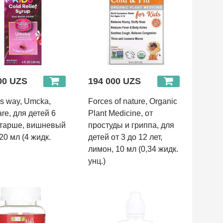
00 UZS
194 000 UZS
's way, Umcka,
Forces of nature, Organic
re, для детей 6
Plant Medicine, от
старше, вишневый
простуды и гриппа, для
20 мл (4 жидк.
детей от 3 до 12 лет,
лимон, 10 мл (0,34 жидк.
унц.)