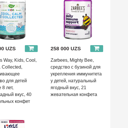
00 UZS
258 000 UZS
s Way, Kids, Cool,
Zarbees, Mighty Bee,
 Collected,
средство с бузиной для
аивающее
укрепления иммунитета
во для детей
у детей, натуральный
 8 лет,
ягодный вкус, 21
адный вкус, 40
жевательная конфета
ельных конфет