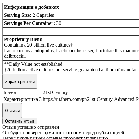
Информация о добавках
Serving Size:
2 Capsules
Servings Per Container:
30
Proprietary Blend
Containing 20 billion live cultures†
Lactobacillus acidophilus, Lactobacillus casei, Lactobacillus rhamno
delbrueckii
**Daily Value not established.
†20 billion active cultures per serving guaranteed at time of manufact
Характеристики
Бренд
21st Century
Характеристика 3
https://ru.iherb.com/pr/21st-Century-Advanced-
Отзывы
Оставить отзыв
Отзыв успешно отправлен.
Он будет проверен администратором перед публикацией.
Перед публикацией отзывы проходят модерацию