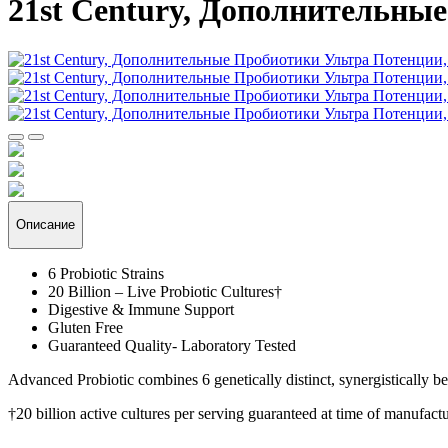
21st Century, Дополнительны
Описание
6 Probiotic Strains
20 Billion – Live Probiotic Cultures†
Digestive & Immune Support
Gluten Free
Guaranteed Quality- Laboratory Tested
Advanced Probiotic combines 6 genetically distinct, synergistically bene
†20 billion active cultures per serving guaranteed at time of manufactu