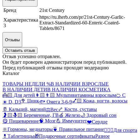
Бренд
21st Century
https://ru.iherb.com/pr/21st-Century-Garlic-
Характеристика
Extract-Standardized-60-Enteric-Coated-
3
Tablets/8671
Отзывы
Оставить отзыв
Отзыв успешно отправлен.
Он будет проверен администратором перед публикацией.
Перед публикацией отзывы проходят модерацию
Каталог
ТОВАРЫ НЕДЕЛИ %
В НАЛИЧИИ ВЗРОСЛЫЕ
В НАЛИЧИИ ДЕТИ
В НАЛИЧИИ КОСМЕТИКА
👼🏻 Для детей
👩🏻👨🏻 Мультивитамины взрослым
🍊 С
🥦 Цинк
💅🏻 Кожа, ногти, волосы
☀️ D, D3
🐟 Омега 3-6-9
🥛 Кальций, магний
🦴 Кости, суставы
⚖️Вес
🤰🏻🤱🏻 Беременные, ГВ
🍏 Железо
🌙 Здоровый сон
🧠 Мозг
💪 Иммунитет
😋 Пищеварение
❤️Сердце
🔆Гормоны, медиаторы
🍵 Правильное питание
🤸🏻‍♀️Для спорта
💊Таблетницы
🎁Подарочные сертификаты
Разное