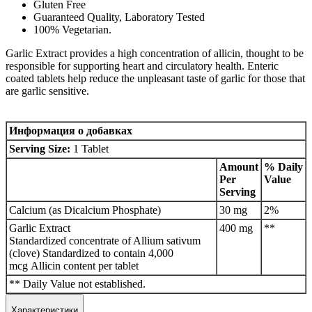
Gluten Free
Guaranteed Quality, Laboratory Tested
100% Vegetarian.
Garlic Extract provides a high concentration of allicin, thought to be
responsible for supporting heart and circulatory health. Enteric
coated tablets help reduce the unpleasant taste of garlic for those that
are garlic sensitive.
Информация о добавках
Serving Size:
1 Tablet
Amount
% Daily
Per
Value
Serving
Calcium (as Dicalcium Phosphate)
30 mg
2%
Garlic Extract
400 mg
**
Standardized concentrate of Allium sativum
(clove) Standardized to contain 4,000
mcg Allicin content per tablet
** Daily Value not established.
Характеристики