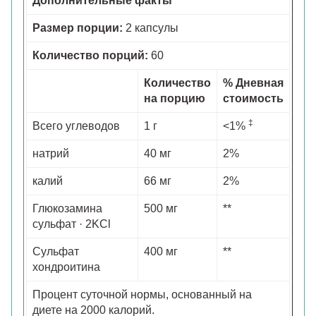
Дополнительные факты
Размер порции:
2 капсулы
Количество порций:
60
Количество
% Дневная
на порцию
стоимость
‡
Всего углеводов
1 г
<1%
натрий
40 мг
2%
калий
66 мг
2%
Глюкозамина
500 мг
**
сульфат · 2KCl
Сульфат
400 мг
**
хондроитина
Процент суточной нормы, основанный на
диете на 2000 калорий.