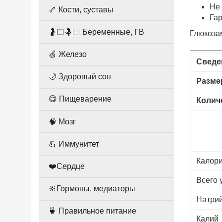
Не
🦴 Кости, суставы
Га
🤰🏻🤱🏻 Беременные, ГВ
Глюкоза
🍏 Железо
Сведе
🌙 Здоровый сон
Разме
😋 Пищеварение
Колич
🧠 Мозг
💪 Иммунитет
Калор
❤️Сердце
Всего 
🔆Гормоны, медиаторы
Натри
🍵 Правильное питание
Калий