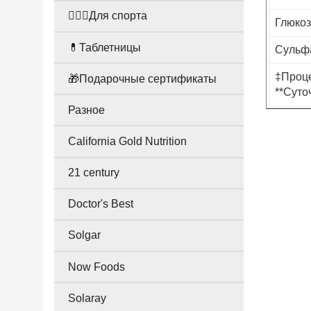
🤸🏻‍♀️Для спорта
Глюкоз
💊Таблетницы
Сульф
‡Проце
🎁Подарочные сертификаты
**Суто
Разное
California Gold Nutrition
21 century
Doctor's Best
Solgar
Now Foods
Solaray