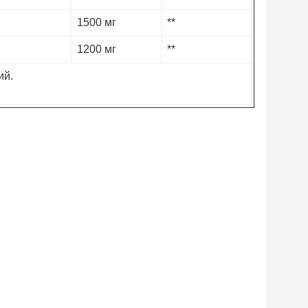
1500 мг
**
1200 мг
**
ий.