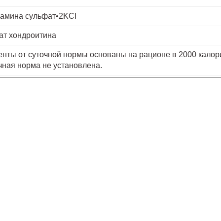
амина сульфат•2KCI
ат хондроитина
нты от суточной нормы основаны на рационе в 2000 калор
чная норма не установлена.