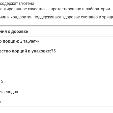
 содержит глютена
рантированное качество — протестировано в лаборатории
мин и хондроитин поддерживают здоровье суставов и хрящ
ния о добавке
р порции:
2 таблетки
ество порций в упаковке:
75
ий
углеводов
й