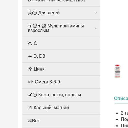
👼🏻 Для детей
👩🏻👨🏻 Мультивитамины
взрослым
🍊 С
☀️ D, D3
🥦 Цинк
🐟 Омега 3-6-9
💅🏻 Кожа, ногти, волосы
Опис
🥛 Кальций, магний
2 т
По
⚖️Вес
Пи