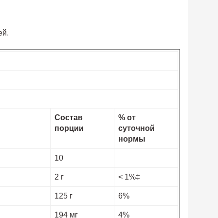
ей.
Состав
% от
порции
суточной
нормы
10
2 г
< 1%‡
125 г
6%
194 мг
4%