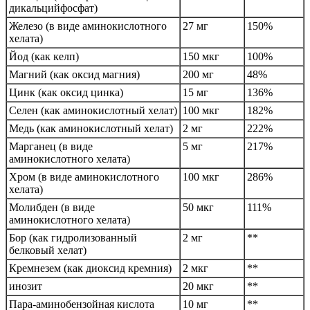
дикальцийфосфат)
Железо (в виде аминокислотного
27 мг
150%
хелата)
Йод (как келп)
150 мкг
100%
Магний (как оксид магния)
200 мг
48%
Цинк (как оксид цинка)
15 мг
136%
Селен (как аминокислотный хелат)
100 мкг
182%
Медь (как аминокислотный хелат)
2 мг
222%
Марганец (в виде
5 мг
217%
аминокислотного хелата)
Хром (в виде аминокислотного
100 мкг
286%
хелата)
Молибден (в виде
50 мкг
111%
аминокислотного хелата)
Бор (как гидролизованный
2 мг
**
белковый хелат)
Кремнезем (как диоксид кремния)
2 мкг
**
инозит
20 мкг
**
Пара-аминобензойная кислота
10 мг
**