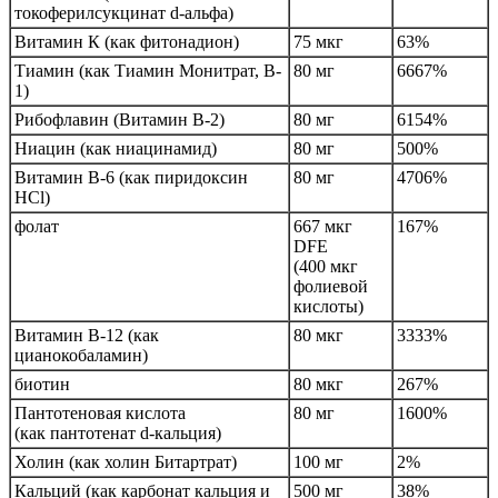
токоферилсукцинат d-альфа)
Витамин К (как фитонадион)
75 мкг
63%
Тиамин (как Тиамин Монитрат, B-
80 мг
6667%
1)
Рибофлавин (Витамин В-2)
80 мг
6154%
Ниацин (как ниацинамид)
80 мг
500%
Витамин B-6 (как пиридоксин
80 мг
4706%
HCl)
фолат
667 мкг
167%
DFE
(400 мкг
фолиевой
кислоты)
Витамин В-12 (как
80 мкг
3333%
цианокобаламин)
биотин
80 мкг
267%
Пантотеновая кислота
80 мг
1600%
(как пантотенат d-кальция)
Холин (как холин Битартрат)
100 мг
2%
Кальций (как карбонат кальция и
500 мг
38%