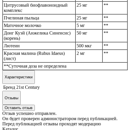
Цитрусовый биофлавоноидный
25 мг
**
комплекс
Пчелиная пыльца
25 мг
**
Маточное молочко
5 мг
**
Донг Куэй (Анжелика Синенсис)
50 мг
**
(корень)
Лютеин
500 мкг
**
Красная малина (Rubus Idaeus)
2 мг
**
(лист)
**Суточная доза не определена
Характеристики
Бренд
21st Century
Отзывы
Оставить отзыв
Отзыв успешно отправлен.
Он будет проверен администратором перед публикацией.
Перед публикацией отзывы проходят модерацию
Каталог