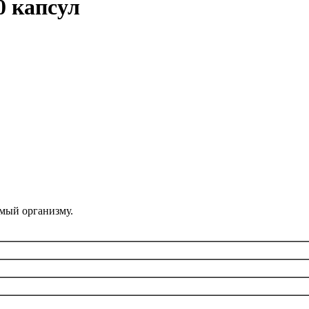
60 капсул
мый организму.