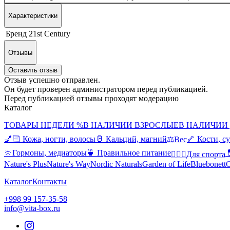
Характеристики
Бренд
21st Century
Отзывы
Оставить отзыв
Отзыв успешно отправлен.
Он будет проверен администратором перед публикацией.
Перед публикацией отзывы проходят модерацию
Каталог
ТОВАРЫ НЕДЕЛИ %
В НАЛИЧИИ ВЗРОСЛЫЕ
В НАЛИЧИИ
💅🏻 Кожа, ногти, волосы
🥛 Кальций, магний
🦴 Кости, с
⚖️Вес
🔆Гормоны, медиаторы
🍵 Правильное питание

🤸🏻‍♀️Для спорта
Nature's Plus
Nature's Way
Nordic Naturals
Garden of Life
Bluebonett
C
Каталог
Контакты
+998 99 157-35-58
info@vita-box.ru