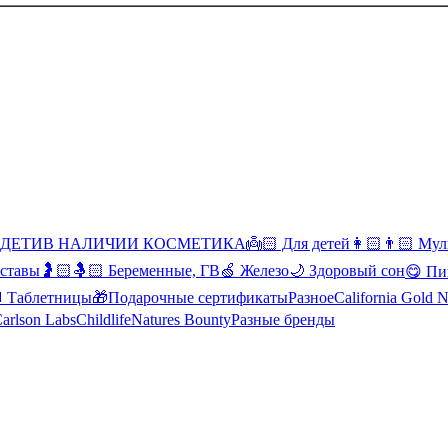
 ДЕТИ
В НАЛИЧИИ КОСМЕТИКА
👼🏻 Для детей
👩🏻👨🏻 Мул
уставы
🤰🏻🤱🏻 Беременные, ГВ
🍏 Железо
🌙 Здоровый сон
😋 Пи
Таблетницы
🎁Подарочные сертификаты
Разное
California Gold N
arlson Labs
Childlife
Natures Bounty
Разные бренды