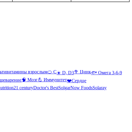
ьтивитамины взрослым
🍊 С
🥦 Цинк
☀️ D, D3
🐟 Омега 3-6-9
🧠 Мозг
💪 Иммунитет
щеварение
❤️Сердце
utrition
21 century
Doctor's Best
Solgar
Now Foods
Solaray