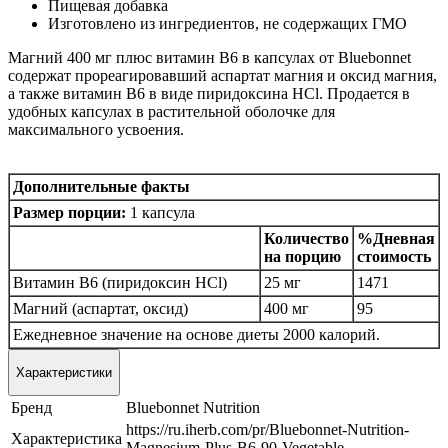
Пищевая добавка
Изготовлено из ингредиентов, не содержащих ГМО
Магний 400 мг плюс витамин B6 в капсулах от Bluebonnet
содержат прореагировавший аспартат магния и оксид магния,
а также витамин B6 в виде пиридоксина HCl. Продается в
удобных капсулах в растительной оболочке для
максимального усвоения.
Дополнительные факты
Размер порции:
1 капсула
Количество
%Дневная
на порцию
стоимость
Витамин B6 (пиридоксин HCl)
25 мг
1471
Магний (аспартат, оксид)
400 мг
95
Ежедневное значение на основе диеты 2000 калорий.
Характеристики
Бренд
Bluebonnet Nutrition
https://ru.iherb.com/pr/Bluebonnet-Nutrition-
Характеристика
Magnesium-Plus-B6-90-Vegetable-