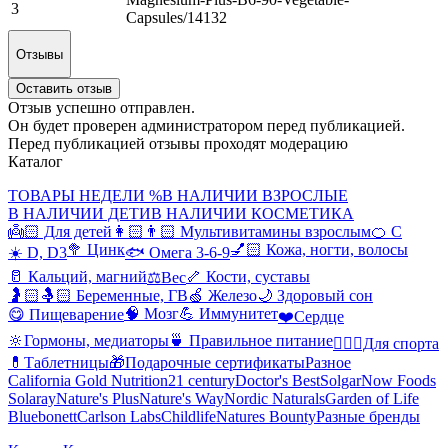
3
Capsules/14132
Отзывы
Оставить отзыв
Отзыв успешно отправлен.
Он будет проверен администратором перед публикацией.
Перед публикацией отзывы проходят модерацию
Каталог
ТОВАРЫ НЕДЕЛИ %
В НАЛИЧИИ ВЗРОСЛЫЕ
В НАЛИЧИИ ДЕТИ
В НАЛИЧИИ КОСМЕТИКА
👼🏻 Для детей
👩🏻👨🏻 Мультивитамины взрослым
🍊 С
🥦 Цинк
💅🏻 Кожа, ногти, волосы
☀️ D, D3
🐟 Омега 3-6-9
🥛 Кальций, магний
🦴 Кости, суставы
⚖️Вес
🤰🏻🤱🏻 Беременные, ГВ
🍏 Железо
🌙 Здоровый сон
🧠 Мозг
💪 Иммунитет
😋 Пищеварение
❤️Сердце
🔆Гормоны, медиаторы
🍵 Правильное питание
🤸🏻‍♀️Для спорта
💊Таблетницы
🎁Подарочные сертификаты
Разное
California Gold Nutrition
21 century
Doctor's Best
Solgar
Now Foods
Solaray
Nature's Plus
Nature's Way
Nordic Naturals
Garden of Life
Bluebonett
Carlson Labs
Childlife
Natures Bounty
Разные бренды