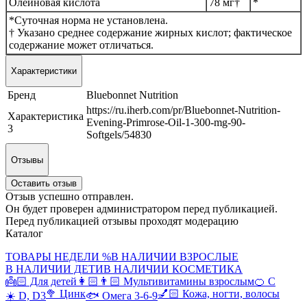
Олеиновая кислота
78 мг†
*
*Суточная норма не установлена.
† Указано среднее содержание жирных кислот; фактическое
содержание может отличаться.
Характеристики
Бренд
Bluebonnet Nutrition
https://ru.iherb.com/pr/Bluebonnet-Nutrition-
Характеристика
Evening-Primrose-Oil-1-300-mg-90-
3
Softgels/54830
Отзывы
Оставить отзыв
Отзыв успешно отправлен.
Он будет проверен администратором перед публикацией.
Перед публикацией отзывы проходят модерацию
Каталог
ТОВАРЫ НЕДЕЛИ %
В НАЛИЧИИ ВЗРОСЛЫЕ
В НАЛИЧИИ ДЕТИ
В НАЛИЧИИ КОСМЕТИКА
👼🏻 Для детей
👩🏻👨🏻 Мультивитамины взрослым
🍊 С
🥦 Цинк
💅🏻 Кожа, ногти, волосы
☀️ D, D3
🐟 Омега 3-6-9