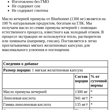
Изготовлено без ГМО
Не содержит сои
Не содержит глютена
Масло вечерней примулы от Bluebonnet (1300 мг) является на
100 % натуральным продуктом, богатым на ГЛК. Мы
получаем масло из семян примулы вечерней с помощью
естественного процесса, известного как холодный отжим. В
процессе экстракции не используется тепло, растворители
или химикаты (например, гексан). Поставляется в легко
проглатываемых мягких желатиновых капсулах для
максимального усвоения и поглощения.
Сведения о добавке
Размер порции:
1 мягкая желатиновая капсула
Состав
% от
порции
суточной
нормы
Масло примулы вечерней
1300 мг
*
Линолевая кислота
941 мг†
*
Гамма-линоленовая кислота
135 мг†
*