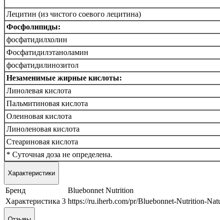
Лецитин (из чистого соевого лецитина)
Фосфолипиды:
фосфатидилхолин
Фосфатидилэтаноламин
фосфатидилинозитол
Незаменимые жирные кислоты:
Линолевая кислота
Пальмитиновая кислота
Олеиновая кислота
Линоленовая кислота
Стеариновая кислота
* Суточная доза не определена.
Характеристики
Бренд
Bluebonnet Nutrition
Характеристика 3
https://ru.iherb.com/pr/Bluebonnet-Nutrition-Na
Отзывы