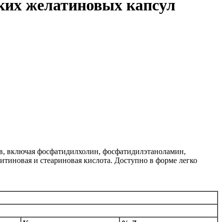
ягких желатиновых капсул
в, включая фосфатидилхолин, фосфатидилэтаноламин,
тиновая и стеариновая кислота. Доступно в форме легко