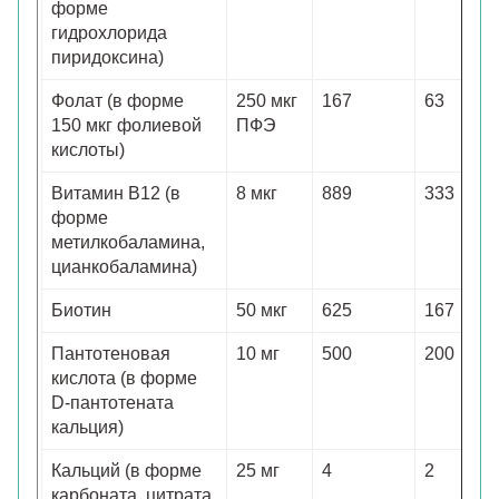
форме
гидрохлорида
пиридоксина)
Фолат (в форме
250 мкг
167
63
150 мкг фолиевой
ПФЭ
кислоты)
Витамин B12 (в
8 мкг
889
333
форме
метилкобаламина,
цианкобаламина)
Биотин
50 мкг
625
167
Пантотеновая
10 мг
500
200
кислота (в форме
D-пантотената
кальция)
Кальций (в форме
25 мг
4
2
карбоната, цитрата,