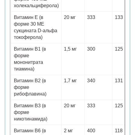
холекальциферола)
Витамин E (в
20 мг
333
133
форме 30 МЕ
сукцината D-альфа
токоферола)
Витамин B1 (в
1,5 мг
300
125
форме
мононитрата
тиамина)
Витамин B2 (в
1,7 мг
340
131
форме
рибофлавина)
Витамин B3 (в
20 мг
333
125
форме
никотинамида)
Витамин B6 (в
2 мг
400
118