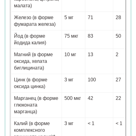
малата)
Железо (в форме
5 мг
71
28
фумарата железа)
Йод (в форме
75 мкг
83
50
йодида калия)
Магний (в форме
10 мг
13
2
оксида, хелата
биглицината)
Цинк (в форме
3 мг
100
27
оксида цинка)
Марганец (в форме
500 мкг
42
22
глюконата
марганца)
Калий (в форме
3 мг
< 1
< 1
комплексного