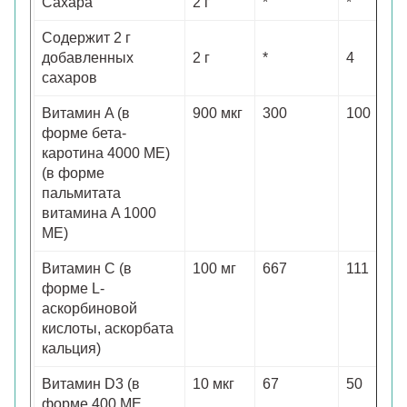
Сахара
2 г
*
*
Содержит 2 г
добавленных
2 г
*
4
сахаров
Витамин A (в
900 мкг
300
100
форме бета-
каротина 4000 МЕ)
(в форме
пальмитата
витамина A 1000
МЕ)
Витамин С (в
100 мг
667
111
форме L-
аскорбиновой
кислоты, аскорбата
кальция)
Витамин D3 (в
10 мкг
67
50
форме 400 МЕ