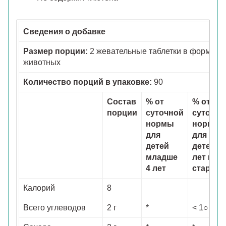
Сведения о добавке
Размер порции:
2 жевательные таблетки в форме
животных
Количество порций в упаковке:
90
Состав
% от
% от
порции
суточной
суточно
нормы
нормы
для
для
детей
детей 4
младше
лет и
4 лет
старше
Калорий
8
Всего углеводов
2 г
*
< 1○