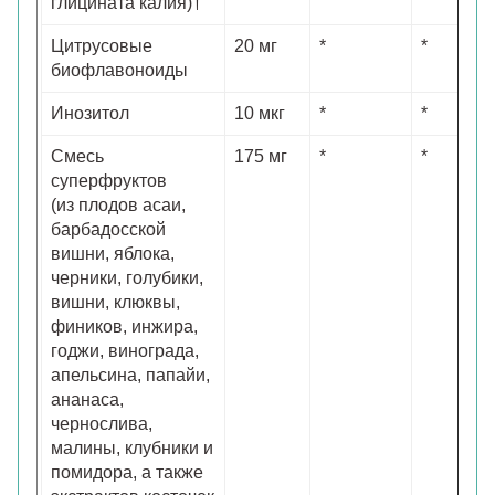
глицината калия)†
Цитрусовые
20 мг
*
*
биофлавоноиды
Инозитол
10 мкг
*
*
Смесь
175 мг
*
*
суперфруктов
(из плодов асаи,
барбадосской
вишни, яблока,
черники, голубики,
вишни, клюквы,
фиников, инжира,
годжи, винограда,
апельсина, папайи,
ананаса,
чернослива,
малины, клубники и
помидора, а также