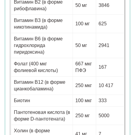
Витамин B2 (в форме
50 мг
3846
рибофлавина)
Витамин B3 (в форме
100 мг
625
никотинамида)
Витамин B6 (в форме
гидрохлорида
50 мг
2941
пиридоксина)
Фолат (400 мкг
667 мкг
167
фолиевой кислоты)
ПФЭ
Витамин B12 (в форме
250 мкг
10 417
цианкобаламина)
Биотин
100 мкг
333
Пантотеновая кислота (в
250 мг
5000
форме D-пантотената)
Холин (в форме
41 мг
7