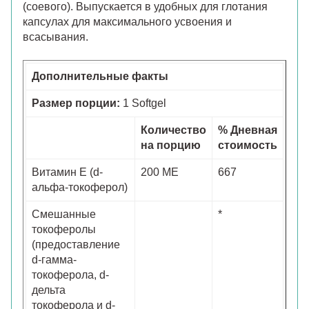
(соевого). Выпускается в удобных для глотания
капсулах для максимального усвоения и
всасывания.
Дополнительные факты
Размер порции:
1 Softgel
Количество
% Дневная
на порцию
стоимость
Витамин Е (d-
200 МЕ
667
альфа-токоферол)
Смешанные
*
токоферолы
(предоставление
d-гамма-
токоферола, d-
дельта
токоферола и d-