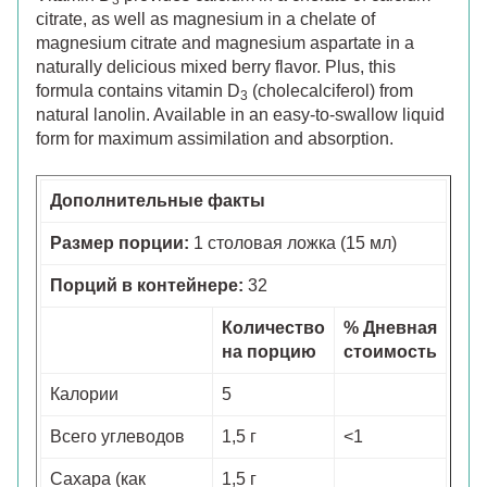
citrate, as well as magnesium in a chelate of
magnesium citrate and magnesium aspartate in a
naturally delicious mixed berry flavor. Plus, this
formula contains vitamin D
(cholecalciferol) from
3
natural lanolin. Available in an easy-to-swallow liquid
form for maximum assimilation and absorption.
Дополнительные факты
Размер порции:
1 столовая ложка (15 мл)
Порций в контейнере:
32
Количество
% Дневная
на порцию
стоимость
Калории
5
Всего углеводов
1,5 г
<1
Сахара (как
1,5 г