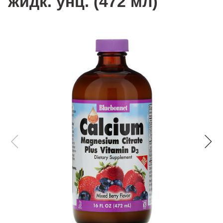
жидк. унц. (472 мл)