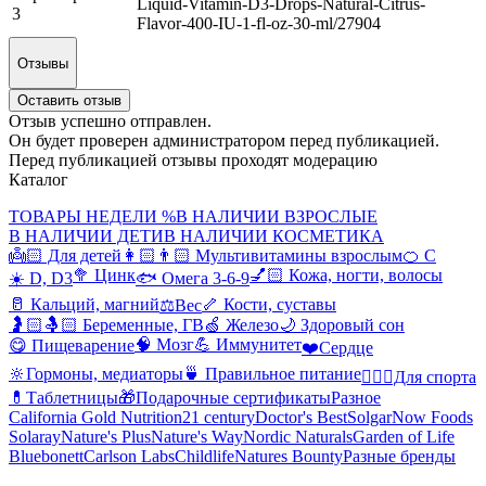
Liquid-Vitamin-D3-Drops-Natural-Citrus-
3
Flavor-400-IU-1-fl-oz-30-ml/27904
Отзывы
Оставить отзыв
Отзыв успешно отправлен.
Он будет проверен администратором перед публикацией.
Перед публикацией отзывы проходят модерацию
Каталог
ТОВАРЫ НЕДЕЛИ %
В НАЛИЧИИ ВЗРОСЛЫЕ
В НАЛИЧИИ ДЕТИ
В НАЛИЧИИ КОСМЕТИКА
👼🏻 Для детей
👩🏻👨🏻 Мультивитамины взрослым
🍊 С
🥦 Цинк
💅🏻 Кожа, ногти, волосы
☀️ D, D3
🐟 Омега 3-6-9
🥛 Кальций, магний
🦴 Кости, суставы
⚖️Вес
🤰🏻🤱🏻 Беременные, ГВ
🍏 Железо
🌙 Здоровый сон
🧠 Мозг
💪 Иммунитет
😋 Пищеварение
❤️Сердце
🔆Гормоны, медиаторы
🍵 Правильное питание
🤸🏻‍♀️Для спорта
💊Таблетницы
🎁Подарочные сертификаты
Разное
California Gold Nutrition
21 century
Doctor's Best
Solgar
Now Foods
Solaray
Nature's Plus
Nature's Way
Nordic Naturals
Garden of Life
Bluebonett
Carlson Labs
Childlife
Natures Bounty
Разные бренды