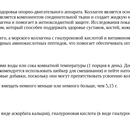
здоровья опорно-двигательного аппарата. Коллаген является ос
 является компонентом соединительной ткани и создает жидкую 
агена и помогает в антиоксидантной защите. Исследования пока
 который способен поддержать здоровье суставов, костей, кожи
го, а морского коллагена с гиалуроновой кислотой и витамин
лярных аминокислотных пептидов, что помогает обеспечивать о
ями воды или сока комнатной температуры (1 порция в день). Д
мендуется использовать шейкер для смешивания) и пейте натощак
овые добавки, поскольку они могут препятствовать усвоению кол
т вмещать немного меньше или немного больше, чем 5,15 г.
виде аскорбата кальция), гиалуроновая кислота (в виде гиалур