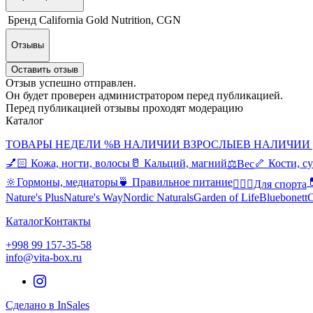
Бренд
California Gold Nutrition, CGN
Отзывы
Оставить отзыв
Отзыв успешно отправлен.
Он будет проверен администратором перед публикацией.
Перед публикацией отзывы проходят модерацию
Каталог
ТОВАРЫ НЕДЕЛИ %
В НАЛИЧИИ ВЗРОСЛЫЕ
В НАЛИЧИИ
💅🏻 Кожа, ногти, волосы
🥛 Кальций, магний
🦴 Кости, с
⚖️Вес
🔆Гормоны, медиаторы
🍵 Правильное питание

🤸🏻‍♀️Для спорта
Nature's Plus
Nature's Way
Nordic Naturals
Garden of Life
Bluebonett
C
Каталог
Контакты
+998 99 157-35-58
info@vita-box.ru
Сделано в InSales