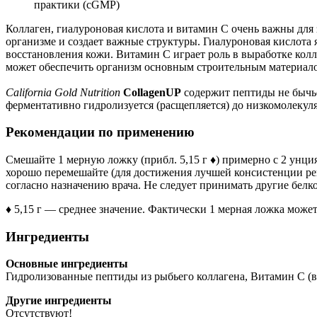
практики (cGMP)
Коллаген, гиалуроновая кислота и витамин C очень важны для 
организме и создает важные структуры. Гиалуроновая кислота
восстановления кожи. Витамин С играет роль в выработке колл
может обеспечить организм основным строительным материалом,
California Gold Nutrition
CollagenUP
содержит пептиды не бычье
ферментативно гидролизуется (расщепляется) до низкомолеку
Рекомендации по применению
Смешайте 1 мерную ложку (прибл. 5,15 г ♦) примерно с 2 унци
хорошо перемешайте (для достижения лучшей консистенции реко
согласно назначению врача. Не следует принимать другие белк
♦ 5,15 г — среднее значение. Фактически 1 мерная ложка може
Ингредиенты
Основные ингредиенты
Гидролизованные пептиды из рыбьего коллагена, Витамин C (в 
Другие ингредиенты
Отсутствуют!