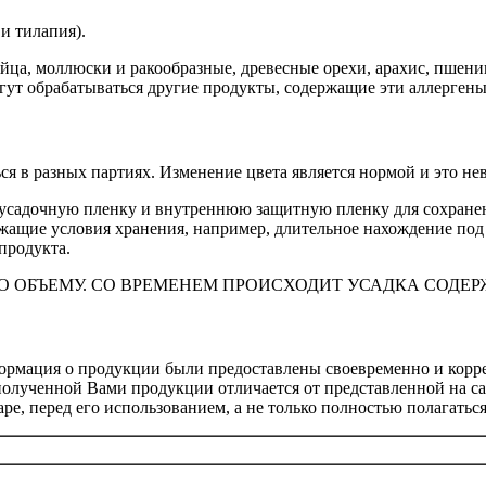
 и тилапия).
йца, моллюски и ракообразные, древесные орехи, арахис, пшени
ут обрабатываться другие продукты, содержащие эти аллергены
ься в разных партиях. Изменение цвета является нормой и это н
усадочную пленку и внутреннюю защитную пленку для сохранен
длежащие условия хранения, например, длительное нахождение п
продукта.
ПО ОБЪЕМУ. СО ВРЕМЕНЕМ ПРОИСХОДИТ УСАДКА СОДЕ
нформация о продукции были предоставлены своевременно и корр
 полученной Вами продукции отличается от представленной на с
е, перед его использованием, а не только полностью полагаться 