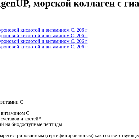
llagenUP, морской коллаген с г
 витамин С
и витамином C
 суставов и костей*
ый на биодоступные пептиды
зарегистрированным (сертифицированным) как соответствующе