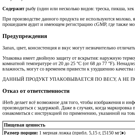
Содержит
рыбу (один или несколько видов: треска, пикша, хек
При производстве данного продукта не используются молоко, я
прошедшем аудит и имеющем регистрацию cGMP, где также мог
Предупреждения
Запах, цвет, консистенция и вкус могут незначительно отличат
Упаковка имеет двойную защиту от вскрытия: наружную термо
комнатной температуре от 20 до 25 °C (от 68 до 77 °F). Нена
влажность, могут со временем привести к ухудшению качества 
ДАННЫЙ ПРОДУКТ УПАКОВЫВАЕТСЯ ПО ВЕСУ, А НЕ 
Отказ от ответственности
iHerb делает всё возможное для того, чтобы изображения и и
производиться с задержкой. Даже в случаях, когда маркировка
ознакомиться с инструкцией по применению, указанной на товар
Пищевая ценность
Размер порции:
1 мерная ложка (прибл. 5,15 г, [5150 мг]♦)