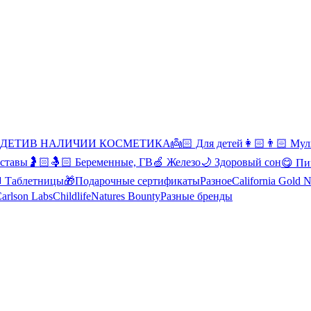
 ДЕТИ
В НАЛИЧИИ КОСМЕТИКА
👼🏻 Для детей
👩🏻👨🏻 Мул
уставы
🤰🏻🤱🏻 Беременные, ГВ
🍏 Железо
🌙 Здоровый сон
😋 Пи
Таблетницы
🎁Подарочные сертификаты
Разное
California Gold N
arlson Labs
Childlife
Natures Bounty
Разные бренды