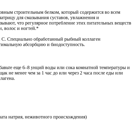
новным строительным белком, который содержится во всем
матрицу для смазывания суставов, увлажнения и
зывают, что регулярное потребление этих питательных веществ
, волос и ногтей.*
ом С. Специально обработанный рыбный коллаген
птимальную абсорбцию и биодоступность.
обавьте еще 6–8 унций воды или сока комнатной температуры и
 не менее чем за 1 час до или через 2 часа после еды или
лагена.
оната натрия, неживотного происхождения)