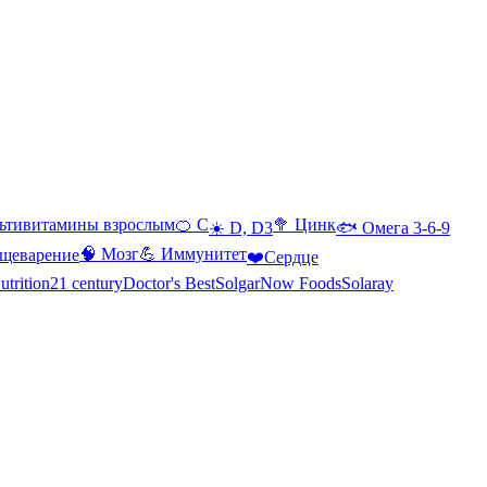
ьтивитамины взрослым
🍊 С
🥦 Цинк
☀️ D, D3
🐟 Омега 3-6-9
🧠 Мозг
💪 Иммунитет
щеварение
❤️Сердце
utrition
21 century
Doctor's Best
Solgar
Now Foods
Solaray