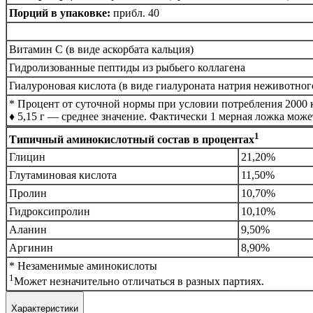
Порций в упаковке:
прибл. 40
Витамин C (в виде аскорбата кальция)
Гидролизованные пептиды из рыбьего коллагена
Гиалуроновая кислота (в виде гиалуроната натрия неживотно
* Процент от суточной нормы при условии потребления 2000 к
♦ 5,15 г — среднее значение. Фактически 1 мерная ложка може
1
Типичный аминокислотный состав в процентах
Глицин
21,20%
Глутаминовая кислота
11,50%
Пролин
10,70%
Гидроксипролин
10,10%
Аланин
9,50%
Аргинин
8,90%
* Незаменимые аминокислоты
1
Может незначительно отличаться в разных партиях.
Характеристики