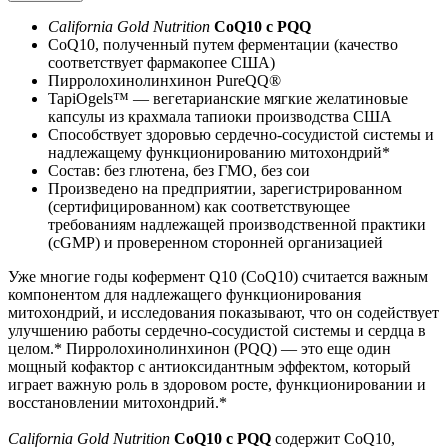
California Gold Nutrition
CoQ10 с PQQ
CoQ10, полученный путем ферментации (качество
соответствует фармакопее США)
Пирролохинолинхинон PureQQ®
TapiOgels™ — вегетарианские мягкие желатиновые
капсулы из крахмала тапиоки производства США
Способствует здоровью сердечно-сосудистой системы и
надлежащему функционированию митохондрий*
Состав: без глютена, без ГМО, без сои
Произведено на предприятии, зарегистрированном
(сертифицированном) как соответствующее
требованиям надлежащей производственной практики
(cGMP) и проверенном сторонней организацией
Уже многие годы кофермент Q10 (CoQ10) считается важным
компонентом для надлежащего функционирования
митохондрий, и исследования показывают, что он содействует
улучшению работы сердечно-сосудистой системы и сердца в
целом.* Пирролохинолинхинон (PQQ) — это еще один
мощный кофактор с антиоксидантным эффектом, который
играет важную роль в здоровом росте, функционировании и
восстановлении митохондрий.*
California Gold Nutrition
CoQ10 с PQQ
содержит CoQ10,