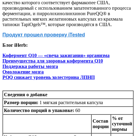
качество которого соответствует фармакопее США,
производимый с использованием запатентованного процесса
ферментации, и пирролохинолинхинон PureQQ® в
растительных мягких желатиновых капсулах из крахмала
тапиоки TapiOgels™, которые производятся в США.
Продукт прошел проверку iTested
Блог iHerb:
Кофермент Q10 — «свеча зажигания» организма
Преимущества для здоровья кофермента Q10
Поддержка работы мозга
Омоложение мозга
PQQ снижает уровень холестерина ЛПНП
Сведения о добавке
Размер порции:
1 мягкая растительная капсула
Количество порций в упаковке:
60
% от
Состав
суточной
порции
нормы