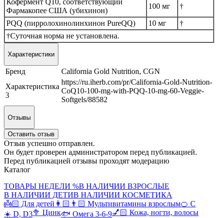
Кофермент Q10, соответствующий
100 мг
†
Фармакопее США (убихинон)
PQQ (пирролохинолинхинон PureQQ)
10 мг
†
†Суточная норма не установлена.
Характеристики
Бренд
California Gold Nutrition, CGN
https://ru.iherb.com/pr/California-Gold-Nutrition-
Характеристика
CoQ10-100-mg-with-PQQ-10-mg-60-Veggie-
3
Softgels/88582
Отзывы
Оставить отзыв
Отзыв успешно отправлен.
Он будет проверен администратором перед публикацией.
Перед публикацией отзывы проходят модерацию
Каталог
ТОВАРЫ НЕДЕЛИ %
В НАЛИЧИИ ВЗРОСЛЫЕ
В НАЛИЧИИ ДЕТИ
В НАЛИЧИИ КОСМЕТИКА
👼🏻 Для детей
👩🏻👨🏻 Мультивитамины взрослым
🍊 С
🥦 Цинк
💅🏻 Кожа, ногти, волосы
☀️ D, D3
🐟 Омега 3-6-9