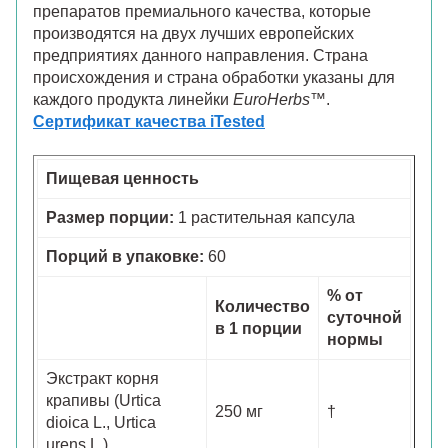
препаратов премиального качества, которые
производятся на двух лучших европейских
предприятиях данного направления. Страна
происхождения и страна обработки указаны для
каждого продукта линейки
EuroHerbs
™.
Сертификат качества iTested
Пищевая ценность
Размер порции:
1 растительная капсула
Порций в упаковке:
60
% от
Количество
суточной
в 1 порции
нормы
Экстракт корня
крапивы (Urtica
250 мг
†
dioica L., Urtica
urens L.)