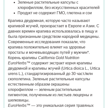
Зеленые растительные капсулы с
хлорофиллом, без искусственных красителей
Продукт не содержит ГМО, глютена и сои
Крапива двудомная, которую часто называют
крапивой жгучей, произрастает в Европе и Азии. С
давних времен крапива использовалась в пищу и
была признанным средством народной медицины.
Современные исследования показали, что
крапива положительно влияет на здоровье
простаты и мочевыводящих путей у мужчин*.
Корень крапивы
California Gold Nutrition
EuroHerbs
™ содержит экстракт корня крапивы
двудомной и крапивы жгучей (Urtica dioica L., Urtica
urens L.), стандартизированный до 30 част./млн
скополетина. Зеленые растительные капсулы
естественным образом окрашены
хлорофиллом — зеленым растительным
пигментом, полученным из листьев люцерны и
шелковицы.
EuroHerbs
™ — это уникальная серия травяных