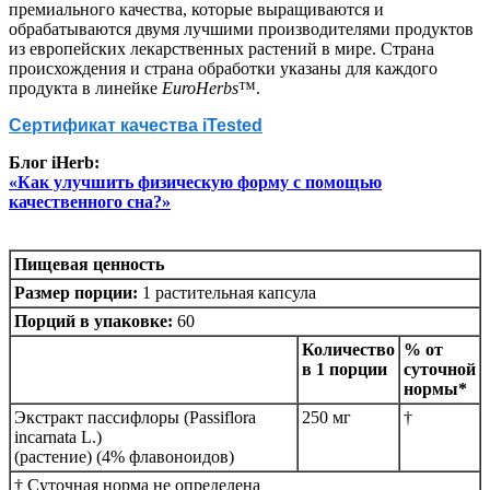
премиального качества, которые выращиваются и
обрабатываются двумя лучшими производителями продуктов
из европейских лекарственных растений в мире. Страна
происхождения и страна обработки указаны для каждого
продукта в линейке
EuroHerbs
™.
Сертификат качества iTested
Блог iHerb:
«Как улучшить физическую форму с помощью
качественного сна?»
Пищевая ценность
Размер порции:
1 растительная капсула
Порций в упаковке:
60
Количество
% от
в 1 порции
суточной
нормы*
Экстракт пассифлоры (Passiflora
250 мг
†
incarnata L.)
(растение) (4% флавоноидов)
† Суточная норма не определена