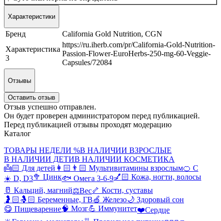
Характеристики
Бренд
California Gold Nutrition, CGN
https://ru.iherb.com/pr/California-Gold-Nutrition-
Характеристика
Passion-Flower-EuroHerbs-250-mg-60-Veggie-
3
Capsules/72084
Отзывы
Оставить отзыв
Отзыв успешно отправлен.
Он будет проверен администратором перед публикацией.
Перед публикацией отзывы проходят модерацию
Каталог
ТОВАРЫ НЕДЕЛИ %
В НАЛИЧИИ ВЗРОСЛЫЕ
В НАЛИЧИИ ДЕТИ
В НАЛИЧИИ КОСМЕТИКА
👼🏻 Для детей
👩🏻👨🏻 Мультивитамины взрослым
🍊 С
🥦 Цинк
💅🏻 Кожа, ногти, волосы
☀️ D, D3
🐟 Омега 3-6-9
🥛 Кальций, магний
🦴 Кости, суставы
⚖️Вес
🤰🏻🤱🏻 Беременные, ГВ
🍏 Железо
🌙 Здоровый сон
🧠 Мозг
💪 Иммунитет
😋 Пищеварение
❤️Сердце