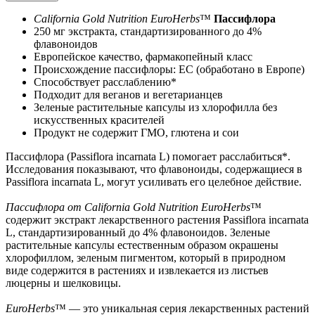
California Gold Nutrition EuroHerbs
™
Пассифлора
250 мг экстракта, стандартизированного до 4%
флавоноидов
Европейское качество, фармакопейный класс
Происхождение пассифлоры: ЕС (обработано в Европе)
Способствует расслаблению*
Подходит для веганов и вегетарианцев
Зеленые растительные капсулы из хлорофилла без
искусственных красителей
Продукт не содержит ГМО, глютена и сои
Пассифлора (Passiflora incarnata L) помогает расслабиться*.
Исследования показывают, что флавоноиды, содержащиеся в
Passiflora incarnata L, могут усиливать его целебное действие.
Пассифлора от California Gold Nutrition EuroHerbs
™
содержит экстракт лекарственного растения Passiflora incarnata
L, стандартизированный до 4% флавоноидов. Зеленые
растительные капсулы естественным образом окрашены
хлорофиллом, зеленым пигментом, который в природном
виде содержится в растениях и извлекается из листьев
люцерны и шелковицы.
EuroHerbs
™ — это уникальная серия лекарственных растений