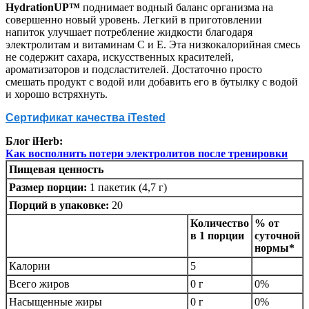
HydrationUP™
поднимает водный баланс организма на
совершенно новый уровень. Легкий в приготовлении
напиток улучшает потребление жидкости благодаря
электролитам и витаминам C и E. Эта низкокалорийная смесь
не содержит сахара, искусственных красителей,
ароматизаторов и подсластителей. Достаточно просто
смешать продукт с водой или добавить его в бутылку с водой
и хорошо встряхнуть.
Сертификат качества iTested
Блог iHerb:
Как восполнить потери электролитов после тренировки
Пищевая ценность
Размер порции:
1 пакетик (4,7 г)
Порций в упаковке:
20
Количество
% от
в 1 порции
суточной
нормы*
Калории
5
Всего жиров
0 г
0%
Насыщенные жиры
0 г
0%