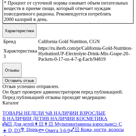
* Процент от суточной нормы означает объем питательных
веществ в приеме пищи, который отвечает нуждам
повседневного рациона. Рекомендуется потреблять
2000 калорий в день.
Характеристики
Бренд
California Gold Nutrition, CGN
https://ru.iherb.com/pr/California-Gold-Nutrition-
Характеристика
HydrationUP-Electrolyte-Drink-Mix-Grape-20-
3
Packets-0-17-oz-4-7-g-Each/94819
Отзывы
Оставить отзыв
Отзыв успешно отправлен.
Он будет проверен администратором перед публикацией.
Перед публикацией отзывы проходят модерацию
Каталог
ТОВАРЫ НЕДЕЛИ %
В НАЛИЧИИ ВЗРОСЛЫЕ
В НАЛИЧИИ ДЕТИ
В НАЛИЧИИ КОСМЕТИКА
👼🏻 Для детей
👩🏻👨🏻 Мультивитамины взрослым
🍊 С
🥦 Цинк
💅🏻 Кожа, ногти, волосы
☀️ D, D3
🐟 Омега 3-6-9