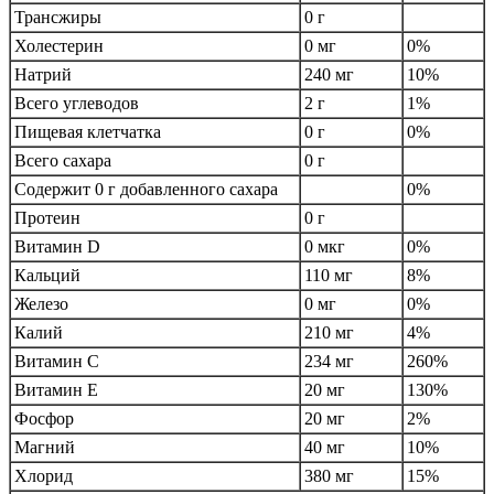
Трансжиры
0 г
Холестерин
0 мг
0%
Натрий
240 мг
10%
Всего углеводов
2 г
1%
Пищевая клетчатка
0 г
0%
Всего сахара
0 г
Содержит 0 г добавленного сахара
0%
Протеин
0 г
Витамин D
0 мкг
0%
Кальций
110 мг
8%
Железо
0 мг
0%
Калий
210 мг
4%
Витамин C
234 мг
260%
Витамин E
20 мг
130%
Фосфор
20 мг
2%
Магний
40 мг
10%
Хлорид
380 мг
15%