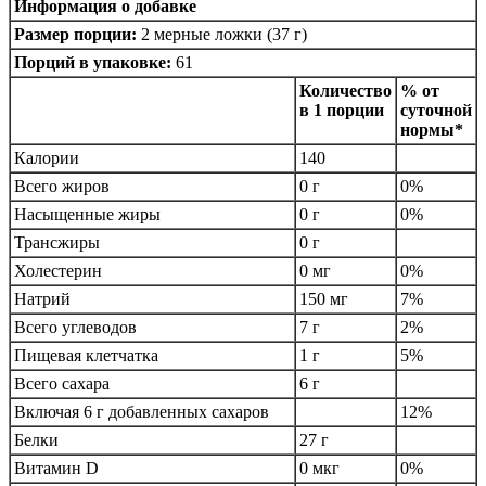
Информация о добавке
Размер порции:
2 мерные ложки (37 г)
Порций в упаковке:
61
Количество
% от
в 1 порции
суточной
нормы*
Калории
140
Всего жиров
0 г
0%
Насыщенные жиры
0 г
0%
Трансжиры
0 г
Холестерин
0 мг
0%
Натрий
150 мг
7%
Всего углеводов
7 г
2%
Пищевая клетчатка
1 г
5%
Всего сахара
6 г
Включая 6 г добавленных сахаров
12%
Белки
27 г
Витамин D
0 мкг
0%