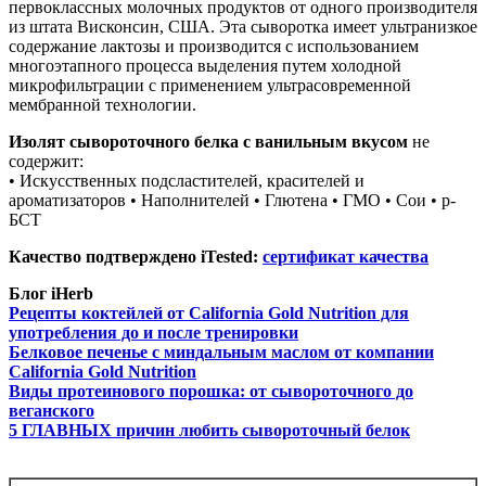
первоклассных молочных продуктов от одного производителя
из штата Висконсин, США. Эта сыворотка имеет ультранизкое
содержание лактозы и производится с использованием
многоэтапного процесса выделения путем холодной
микрофильтрации с применением ультрасовременной
мембранной технологии.
Изолят сывороточного белка с ванильным вкусом
не
содержит:
• Искусственных подсластителей, красителей и
ароматизаторов • Наполнителей • Глютена • ГМО • Сои • р-
БСТ
Качество подтверждено iTested:
сертификат качества
Блог iHerb
Рецепты коктейлей от California Gold Nutrition для
употребления до и после тренировки
Белковое печенье с миндальным маслом от компании
California Gold Nutrition
Виды протеинового порошка: от сывороточного до
веганского
5 ГЛАВНЫХ причин любить сывороточный белок