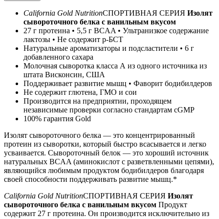
California Gold Nutrition
СПОРТИВНАЯ СЕРИЯ
Изолят
сывороточного белка с ванильным вкусом
27 г протеина • 5,5 г BCAA • Ультранизкое содержание
лактозы • Не содержит р-БСТ
Натуральные ароматизаторы и подсластители • 6 г
добавленного сахара
Молочная сыворотка класса А из одного источника из
штата Висконсин, США
Поддерживает развитие мышц • Фаворит бодибилдеров
Не содержит глютена, ГМО и сои
Производится на предприятии, проходящем
независимые проверки согласно стандартам cGMP
100% гарантия Gold
Изолят сывороточного белка — это концентрированный
протеин из сыворотки, который быстро всасывается и легко
усваивается. Сывороточный белок — это хороший источник
натуральных BCAA (аминокислот с разветвленными цепями),
являющийся любимым продуктом бодибилдеров благодаря
своей способности поддерживать развитие мышц.*
California Gold Nutrition
СПОРТИВНАЯ СЕРИЯ
Изолят
сывороточного белка с ванильным вкусом
Продукт
содержит 27 г протеина. Он производится исключительно из