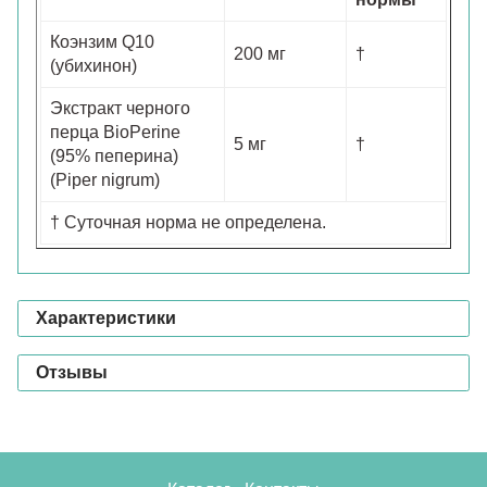
Коэнзим Q10
200 мг
†
(убихинон)
Экстракт черного
перца BioPerine
5 мг
†
(95% пеперина)
(Piper nigrum)
† Суточная норма не определена.
Характеристики
Отзывы