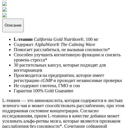
Описание
L-теанин
California Gold Nutrition
®, 100 мг
Содержит AlphaWave®
The Calming Wave
Помогает расслабиться, не вызывая сонливости*
Способен улучшить когнитивную функцию и снизить
уровень стресса*
30 растительных капсул, которые подходят для
вегетарианцев
Производится на предприятии, которое имеет
регистрацию cGMP и проходит независимые проверки
Не содержит глютена, ГМО и сои
Гарантия 100% Gold Guarantee
L-теанин — это аминокислота, которая содержится в листьях
зеленого чая и может способствовать расслаблению, при этом
поддерживая состояние концентрации. Согласно
исследованиям, прием L-теанина в качестве добавки может
усиливать альфа-ритмы мозга, которые являются признаком
расслабления без сонливости*. Сочетание собранной