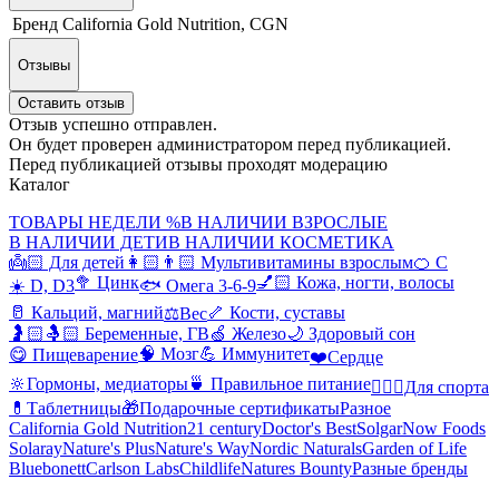
Бренд
California Gold Nutrition, CGN
Отзывы
Оставить отзыв
Отзыв успешно отправлен.
Он будет проверен администратором перед публикацией.
Перед публикацией отзывы проходят модерацию
Каталог
ТОВАРЫ НЕДЕЛИ %
В НАЛИЧИИ ВЗРОСЛЫЕ
В НАЛИЧИИ ДЕТИ
В НАЛИЧИИ КОСМЕТИКА
👼🏻 Для детей
👩🏻👨🏻 Мультивитамины взрослым
🍊 С
🥦 Цинк
💅🏻 Кожа, ногти, волосы
☀️ D, D3
🐟 Омега 3-6-9
🥛 Кальций, магний
🦴 Кости, суставы
⚖️Вес
🤰🏻🤱🏻 Беременные, ГВ
🍏 Железо
🌙 Здоровый сон
🧠 Мозг
💪 Иммунитет
😋 Пищеварение
❤️Сердце
🔆Гормоны, медиаторы
🍵 Правильное питание
🤸🏻‍♀️Для спорта
💊Таблетницы
🎁Подарочные сертификаты
Разное
California Gold Nutrition
21 century
Doctor's Best
Solgar
Now Foods
Solaray
Nature's Plus
Nature's Way
Nordic Naturals
Garden of Life
Bluebonett
Carlson Labs
Childlife
Natures Bounty
Разные бренды