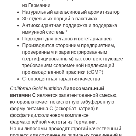
из Германии
Натуральный апельсиновый ароматизатор
30 отдельных порций в пакетиках
Антиоксидантная поддержка и поддержка
иммунной системы*
Подходит для веганов и вегетарианцев
Производится сторонним предприятием,
проверенным и зарегистрированным
(сертифицированным) как соответствующее
требованиям современной надлежащей
производственной практики (cGMP)
Стопроцентная гарантия качества
California Gold Nutrition
Липосомальный
витамин C
является запатентованной смесью,
котораявключает некислотную забуференную
форму витамина С (аскорбат натрия) в
фосфатидилхолиновом комплексе
фармакопейной чистоты из Германии.
Наши липосомы проходят строгий качественный
процесс для сохранения липидных соединений и