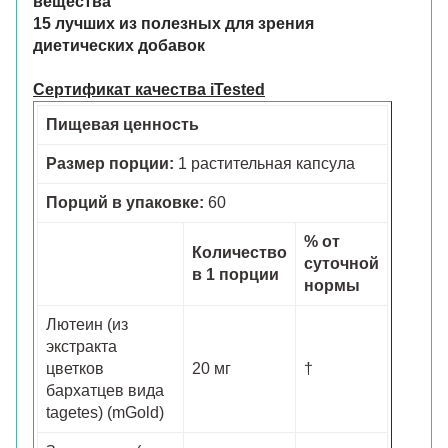
вещества
15 лучших из полезных для зрения
диетических добавок
Сертификат качества iTested
Пищевая ценность
Размер порции:
1 растительная капсула
Порций в упаковке:
60
% от
Количество
суточной
в 1 порции
нормы
Лютеин (из
экстракта
цветков
20 мг
†
бархатцев вида
tagetes) (mGold)