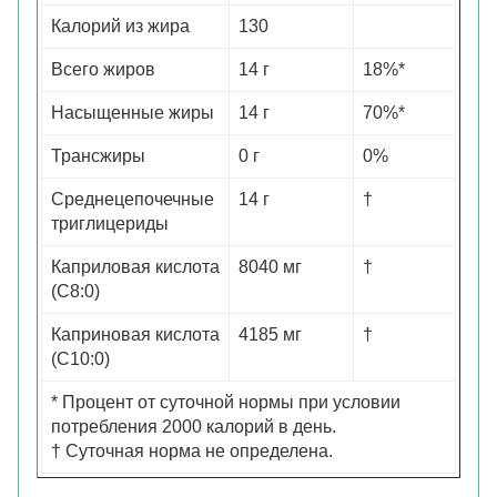
Калорий из жира
130
Всего жиров
14 г
18%*
Насыщенные жиры
14 г
70%*
Трансжиры
0 г
0%
Среднецепочечные
14 г
†
триглицериды
Каприловая кислота
8040 мг
†
(C8:0)
Каприновая кислота
4185 мг
†
(C10:0)
* Процент от суточной нормы при условии
потребления 2000 калорий в день.
† Суточная норма не определена.