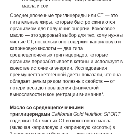
масла и сои
Среднецепочечные триглицериды или СТ — это
питательные жиры, которые быстро сжигаются
организмом для получения энергии. Кокосовое
масло — это здоровый выбор для тех, кому нужны
чистые СТ, поскольку оно содержит каприловую и
каприновую кислоты — два типа
среднецепочечных триглицеридов, которые
организм перерабатывает в кетоны и использует в
качестве источника энергии. Исследования
преимуществ кетогенной диеты показали, что она
обладает целым рядом полезных свойств — от
потери веса до повышения физической
выносливости и концентрации внимания*.
Масло со среднецепочечными
триглицеридами
California Gold Nutrition SPORT
содержит 14 г чистых СТ из кокосового масла
(включая каприловую и каприновую кислоты) в
1 порции и ничего больше — никаких глютена,