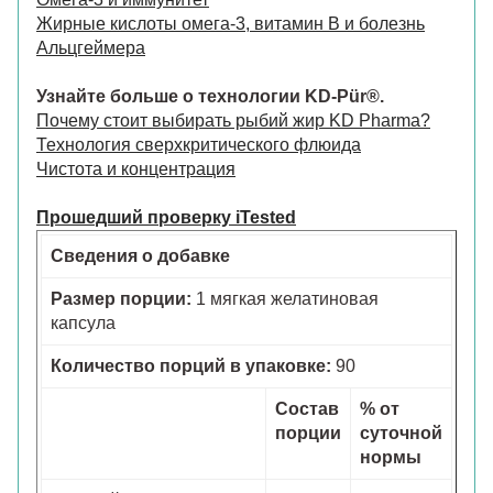
Жирные кислоты омега-3, витамин B и болезнь
Альцгеймера
Узнайте больше о технологии KD-Pür®.
Почему стоит выбирать рыбий жир KD Pharma?
Технология сверхкритического флюида
Чистота и концентрация
Прошедший проверку iTested
Сведения о добавке
Размер порции:
1 мягкая желатиновая
капсула
Количество порций в упаковке:
90
Состав
% от
порции
суточной
нормы