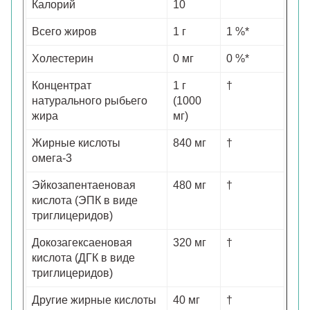
Калорий
10
Всего жиров
1 г
1 %*
Холестерин
0 мг
0 %*
Концентрат
1 г
†
натурального рыбьего
(1000
жира
мг)
Жирные кислоты
840 мг
†
омега-3
Эйкозапентаеновая
480 мг
†
кислота (ЭПК в виде
триглицеридов)
Докозагексаеновая
320 мг
†
кислота (ДГК в виде
триглицеридов)
Другие жирные кислоты
40 мг
†