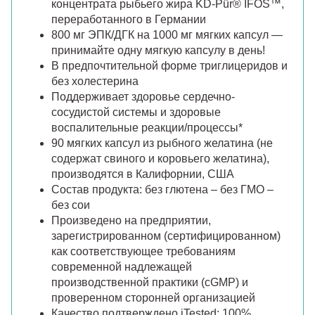
концентрата рыбьего жира KD-Pür® IFOS™,
переработанного в Германии
800 мг ЭПК/ДГК на 1000 мг мягких капсул —
принимайте одну мягкую капсулу в день!
В предпочтительной форме триглицеридов и
без холестерина
Поддерживает здоровье сердечно-
сосудистой системы и здоровые
воспалительные реакции/процессы*
90 мягких капсул из рыбного желатина (не
содержат свиного и коровьего желатина),
производятся в Калифорнии, США
Состав продукта: без глютена – без ГМО –
без сои
Произведено на предприятии,
зарегистрированном (сертифицированном)
как соответствующее требованиям
современной надлежащей
производственной практики (cGMP) и
проверенном сторонней организацией
Качество подтверждено iTested; 100%