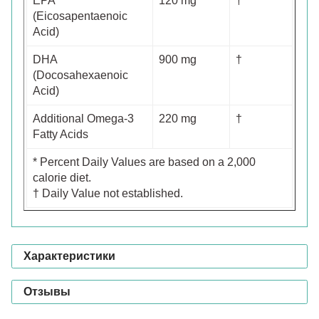
EPA
120 mg
†
(Eicosapentaenoic
Acid)
DHA
900 mg
†
(Docosahexaenoic
Acid)
Additional Omega-3
220 mg
†
Fatty Acids
* Percent Daily Values are based on a 2,000
calorie diet.
† Daily Value not established.
Характеристики
Отзывы