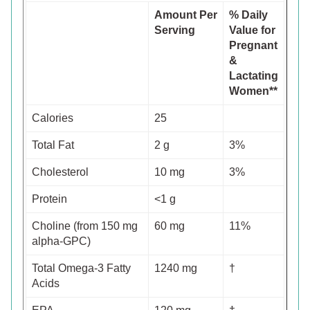
Amount Per
% Daily
Serving
Value for
Pregnant
&
Lactating
Women**
Calories
25
Total Fat
2 g
3%
Cholesterol
10 mg
3%
Protein
<1 g
Choline (from 150 mg
60 mg
11%
alpha-GPC)
Total Omega-3 Fatty
1240 mg
†
Acids