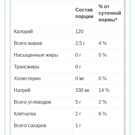
% от
Состав
суточной
порции
нормы*
Калорий
120
Всего жиров
2,5 г
4 %
Насыщенные жиры
0 г
0 %
Трансжиры
0 г
Холестерин
0 мг
0 %
Натрий
330 мг
14 %
Всего углеводов
5 г
2 %
Клетчатка
2 г
6 %
Всего сахаров
1 г