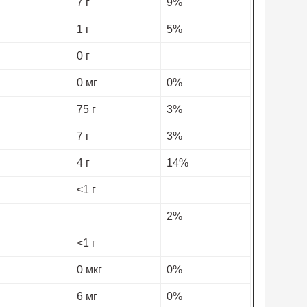
7 г
9%
1 г
5%
0 г
0 мг
0%
75 г
3%
7 г
3%
4 г
14%
<1 г
2%
<1 г
0 мкг
0%
6 мг
0%