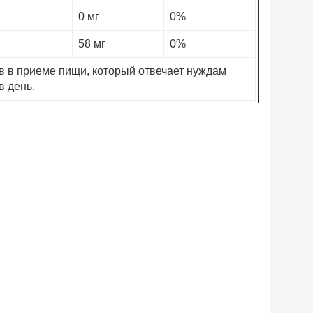
0 мг
0%
58 мг
0%
в в приеме пищи, который отвечает нуждам
в день.