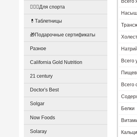
Всего 
🤸🏻‍♀️Для спорта
Насыщ
💊Таблетницы
Транс
🎁Подарочные сертификаты
Холес
Разное
Натри
Всего 
California Gold Nutrition
Пищева
21 century
Всего 
Doctor's Best
Содерж
Solgar
Белки
Now Foods
Витам
Solaray
Кальц