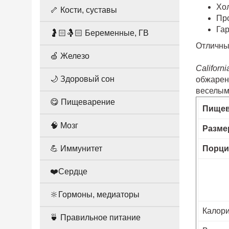
Хол
🦴 Кости, суставы
Про
Гар
🤰🏻🤱🏻 Беременные, ГВ
Отличные
🍏 Железо
Californi
🌙 Здоровый сон
обжарен
веселым
😋 Пищеварение
Пищев
🧠 Мозг
Разме
💪 Иммунитет
Порци
❤️Сердце
🔆Гормоны, медиаторы
Калор
🍵 Правильное питание