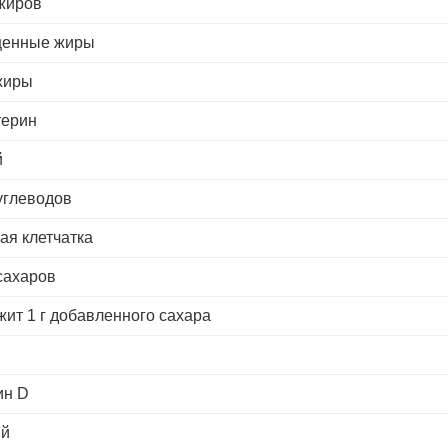
жиров
енные жиры
жиры
терин
й
углеводов
я клетчатка
сахаров
ит 1 г добавленного сахара
ин D
ий