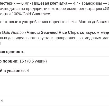
естерин — 0 мг • Пищевая клетчатка — 4 г • Трансжиры — 0
изводится на предприятии, которое имеет регистрацию c
антия 100% Gold Guarantee
 готовые к употреблению жареные снеки. Можно добавлять в
a Gold Nutrition
Чипсы Seaweed Rice Chips со вкусом ме
ных для идеального хруста, и приправленных медовым мас
!
ая ценность
р порции:
15 г (0,5 унции)
й в упаковке:
4
ии