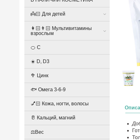
👼🏻 Для детей
👩🏻👨🏻 Мультивитамины
взрослым
🍊 С
☀️ D, D3
🥦 Цинк
🐟 Омега 3-6-9
💅🏻 Кожа, ногти, волосы
Опис
🥛 Кальций, магний
Доб
Гот
⚖️Вес
Тол