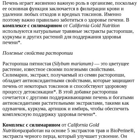
Печень играет жизненно важную роль в организме, поскольку
ее основная функция заключается в фильтрации крови и
удалении любых отходов и вредных токсинов. Именно
поэтому важно правильно заботиться о здоровье печени. В
комплексе с силимарином
от
California Gold Nutrition
используются натуральные травяные экстракты расторопши,
куркумы и других растений для поддержания здоровья
печени*.
Полезные свойства расторопши
Расторопша пятнистая (
Silybum marianum)
— это цветущее
растение, известное своими полезными свойствами.
Силимарин, экстракт, получаемый из семян расторопши,
обладает антиоксидантными свойствами, которые защищают
печень от некоторых токсинов и способствуют здоровому
процессу детоксикации*. В этой добавке расторопша
сочетается с другими поддерживающими печень и богатыми
антиоксидантами растительными экстрактами, такими как
одуванчик, куркума, артишок и имбирь, чтобы обеспечить
комплексную поддержку здоровья печени*.
Комплекс с силимарином
от
California Gold
Nutrition
разработан на основе 5 экстрактов трав и BioPerine®,
экстракта черного перца, который улучшает усвоение. Он