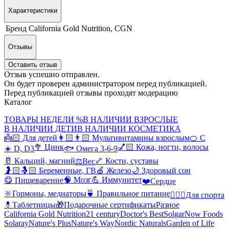
Характеристики
Бренд
California Gold Nutrition, CGN
Отзывы
Оставить отзыв
Отзыв успешно отправлен.
Он будет проверен администратором перед публикацией.
Перед публикацией отзывы проходят модерацию
Каталог
ТОВАРЫ НЕДЕЛИ %
В НАЛИЧИИ ВЗРОСЛЫЕ
В НАЛИЧИИ ДЕТИ
В НАЛИЧИИ КОСМЕТИКА
👼🏻 Для детей
👩🏻👨🏻 Мультивитамины взрослым
🍊 С
🥦 Цинк
💅🏻 Кожа, ногти, волосы
☀️ D, D3
🐟 Омега 3-6-9
🥛 Кальций, магний
🦴 Кости, суставы
⚖️Вес
🤰🏻🤱🏻 Беременные, ГВ
🍏 Железо
🌙 Здоровый сон
🧠 Мозг
💪 Иммунитет
😋 Пищеварение
❤️Сердце
🔆Гормоны, медиаторы
🍵 Правильное питание
🤸🏻‍♀️Для спорта
💊Таблетницы
🎁Подарочные сертификаты
Разное
California Gold Nutrition
21 century
Doctor's Best
Solgar
Now Foods
Solaray
Nature's Plus
Nature's Way
Nordic Naturals
Garden of Life