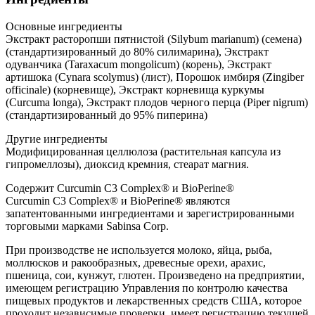
Основные ингредиенты
Экстракт расторопши пятнистой (Silybum marianum) (семена)
(стандартизированный до 80% силимарина), Экстракт
одуванчика (Taraxacum mongolicum) (корень), Экстракт
артишока (Cynara scolymus) (лист), Порошок имбиря (Zingiber
officinale) (корневище), Экстракт корневища куркумы
(Curcuma longa), Экстракт плодов черного перца (Piper nigrum)
(стандартизированный до 95% пиперина)
Другие ингредиенты
Модифицированная целлюлоза (растительная капсула из
гипромеллозы), диоксид кремния, стеарат магния.
Содержит Curcumin C3 Complex® и BioPerine®
Curcumin C3 Complex® и BioPerine® являются
запатентованными ингредиентами и зарегистрированными
торговыми марками Sabinsa Corp.
При производстве не используется молоко, яйца, рыба,
моллюсков и ракообразных, древесные орехи, арахис,
пшеница, сои, кунжут, глютен. Произведено на предприятии,
имеющем регистрацию Управления по контролю качества
пищевых продуктов и лекарственных средств США, которое
проходит независимые проверки, имеет регистрацию текущей