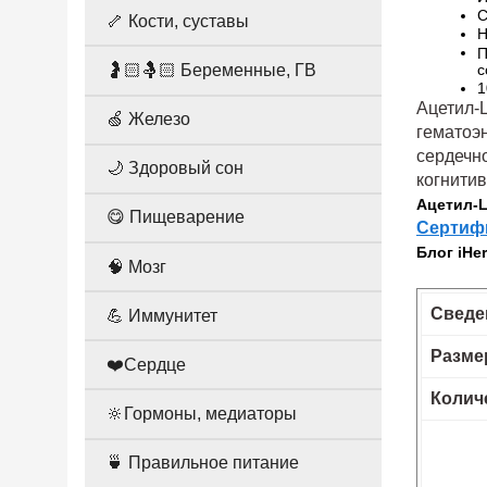
С
🦴 Кости, суставы
Н
П
🤰🏻🤱🏻 Беременные, ГВ
с
1
Ацетил-
🍏 Железо
гематоэ
сердечн
🌙 Здоровый сон
когнитив
Ацетил-L
😋 Пищеварение
Сертифи
Блог iHer
🧠 Мозг
Сведе
💪 Иммунитет
Разме
❤️Сердце
Колич
🔆Гормоны, медиаторы
🍵 Правильное питание