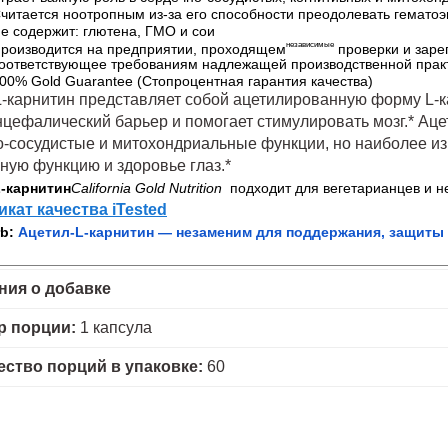
читается ноотропным из-за его способности преодолевать гемато
е содержит: глютена, ГМО и сои
независимые
роизводится на предприятии, проходящем
 проверки и зар
оответствующее требованиям надлежащей производственной прак
00% Gold Guarantee (Стопроцентная гарантия качества)
L-карнитин представляет собой ацетилированную форму L-к
нцефалический барьер и помогает стимулировать мозг.* Ац
о-сосудистые и митохондриальные функции, но наиболее и
ную функцию и здоровье глаз.*
-карнитин
California Gold Nutrition 
 подходит для вегетарианцев и н
кат качества iTested
b: 
Ацетил-L-карнитин — незаменим для поддержания, защиты
ния о добавке
р порции:
1 капсула
ество порций в упаковке:
60