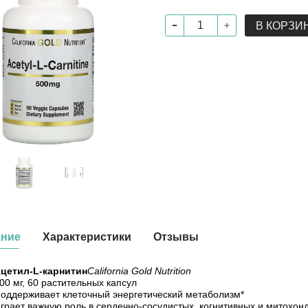
В КОРЗИ
ание
Характеристики
Отзывы
цетил-L-карнитин
California Gold Nutrition
00 мг, 60 растительных капсул
оддерживает клеточный энергетический метаболизм*
грает важную роль в сердечно-сосудистых, когнитивных и митохо