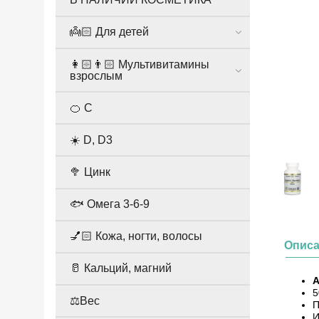
👼🏻 Для детей
👩🏻👨🏻 Мультивитамины
взрослым
🍊 С
☀️ D, D3
🥦 Цинк
🐟 Омега 3-6-9
💅🏻 Кожа, ногти, волосы
Опис
🥛 Кальций, магний
А
5
⚖️Вес
П
И