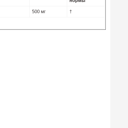
нормы
500 мг
†