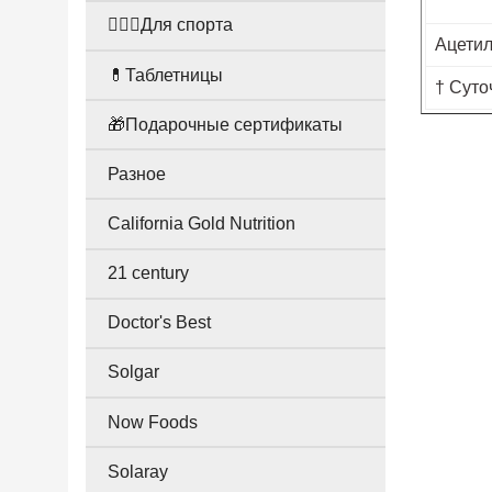
🤸🏻‍♀️Для спорта
Ацетил
💊Таблетницы
† Суто
🎁Подарочные сертификаты
Разное
California Gold Nutrition
21 century
Doctor's Best
Solgar
Now Foods
Solaray