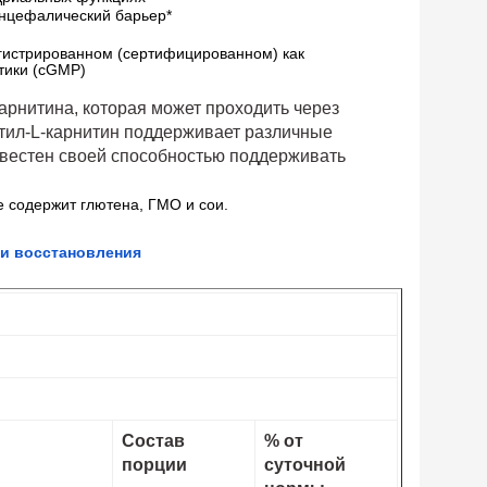
энцефалический барьер*
егистрированном (сертифицированном) как 
тики (cGMP)
арнитина, которая может проходить через
етил-L-карнитин поддерживает различные
звестен своей способностью поддерживать
е содержит глютена, ГМО и сои. 
 и восстановления
Состав
% от
порции
суточной