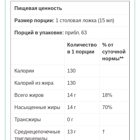
Пищевая ценность
Размер порции:
1 столовая ложка (15 мл)
Порций в упаковке:
прибл. 63
Количество
% от
в 1 порции
суточной
нормы**
Калории
130
Калорий из жира
130
Всего жиров
14 г
18%
Насыщенные жиры
14 г
70%
Трансжиры
0 г
Среднецепочечные
13 г
†
триглицериды