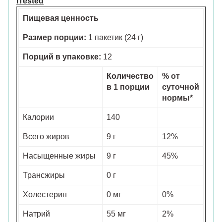
iTested
Пищевая ценность
Размер порции:
1 пакетик (24 г)
Порций в упаковке:
12
Количество
% от
в 1 порции
суточной
нормы*
Калории
140
Всего жиров
9 г
12%
Насыщенные жиры
9 г
45%
Трансжиры
0 г
Холестерин
0 мг
0%
Натрий
55 мг
2%