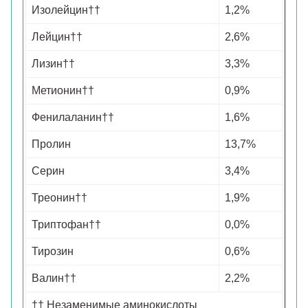
Изолейцин††
1,2%
Лейцин††
2,6%
Лизин††
3,3%
Метионин††
0,9%
Фенилаланин††
1,6%
Пролин
13,7%
Серин
3,4%
Треонин††
1,9%
Триптофан††
0,0%
Тирозин
0,6%
Валин††
2,2%
†† Незаменимые аминокислоты