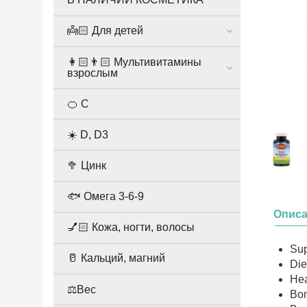
👼🏻 Для детей
👩🏻👨🏻 Мультивитамины
взрослым
🍊 С
☀️ D, D3
🥦 Цинк
🐟 Омега 3-6-9
Опис
💅🏻 Кожа, ногти, волосы
Sup
🥛 Кальций, магний
Die
Hea
⚖️Вес
Bon