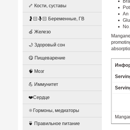
Bra
🦴 Кости, суставы
Pot
An 
🤰🏻🤱🏻 Беременные, ГВ
Glu
No 
🍏 Железо
Manganese
promotin
🌙 Здоровый сон
absorptio
😋 Пищеварение
Инфор
🧠 Мозг
Servin
💪 Иммунитет
Servin
❤️Сердце
🔆Гормоны, медиаторы
Mangan
🍵 Правильное питание