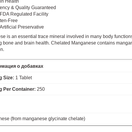
in Health
ency & Quality Guaranteed
FDA Regulated Facility
ten-Free
Artificial Preservative
 is an essential trace mineral involved in many body functions
g bone and brain health. Chelated Manganese contains mangane
n.
мация о добавках
g Size:
1 Tablet
g Per Container:
250
ese (from manganese glycinate chelate)