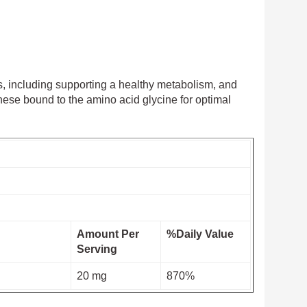
, including supporting a healthy metabolism, and
se bound to the amino acid glycine for optimal
Amount Per
%Daily Value
Serving
20 mg
870%