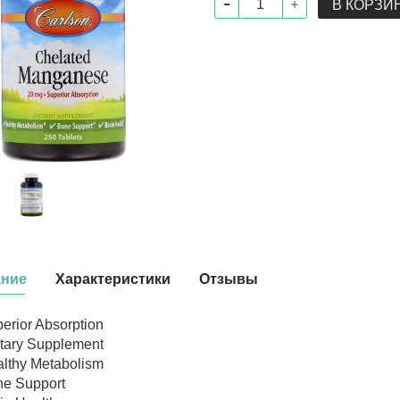
В КОРЗИ
ание
Характеристики
Отзывы
erior Absorption
tary Supplement
lthy Metabolism
e Support