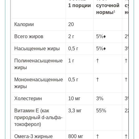
1 порции
суточной
суто
нормы
¹
норм
Калории
20
Всего жиров
2 г
5%♦
2%**
Насыщенные жиры
0,5 г
5%♦
3%**
Полиненасыщенные
1 г
†
†
жиры
Мононенасыщенные
0,5 г
†
†
жиры
Холестерин
10 мг
3%
3%
Витамин Е (как
3,3 мг
55%
22%
природный d-альфа-
токоферол)
Омега-3 жирные
800 мг
†
†