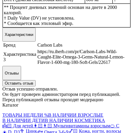
** Процент дневных значений основан на диете в 2000
калорий.
† Daily Value (DV) не установлена.
* Сообщается как этиловый эфир.
Характеристики
Бренд
Carlson Labs
https://ru.iherb.com/pr/Carlson-Labs-Wild-
Характеристика
Caught-Elite-Omega-3-Gems-Natural-Lemon-
3
Flavor-1-600-mg-180-Soft-Gels/22617
Отзывы
Оставить отзыв
Отзыв успешно отправлен.
Он будет проверен администратором перед публикацией.
Перед публикацией отзывы проходят модерацию
Каталог
ТОВАРЫ НЕДЕЛИ %
В НАЛИЧИИ ВЗРОСЛЫЕ
В НАЛИЧИИ ДЕТИ
В НАЛИЧИИ КОСМЕТИКА
👼🏻 Для детей
👩🏻👨🏻 Мультивитамины взрослым
🍊 С
🥦 Цинк
💅🏻 Кожа, ногти, волосы
☀️ D, D3
🐟 Омега 3-6-9