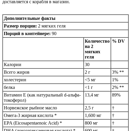
доставляется с корабля в магазин.
Дополнительные факты
Размер порции:
2 мягких геля
Порций в контейнере:
90
Количество
% DV
на 2
мягких
геля
Калории
30
Всего жиров
2 г
3% **
холестерин
<5 мг
1%
белка
<1 г
2% **
Витамин Е (как натуральный d-альфа-
13,4 мг
89%
токоферол)
Норвежское рыбное масло
2,5 г
†
Омега-3 жирная кислота *
1,600 мг
†
EPA (Eicosapentaenoic Acid) *
800 мг
†
DHA (докозагексаеновая кислота) *
600 мг
†