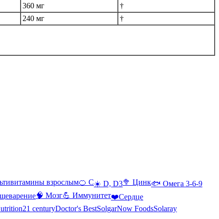
360 мг
†
240 мг
†
ьтивитамины взрослым
🍊 С
🥦 Цинк
☀️ D, D3
🐟 Омега 3-6-9
🧠 Мозг
💪 Иммунитет
щеварение
❤️Сердце
utrition
21 century
Doctor's Best
Solgar
Now Foods
Solaray