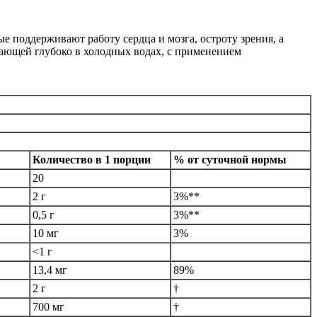
 поддерживают работу сердца и мозга, остроту зрения, а
итающей глубоко в холодных водах, с применением
Количество в 1 порции
% от суточной нормы
20
2 г
3%**
0,5 г
3%**
10 мг
3%
<1 г
13,4 мг
89%
2 г
†
700 мг
†