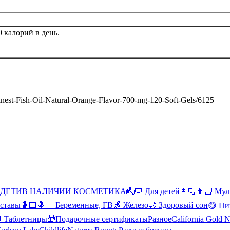
 калорий в день.
Finest-Fish-Oil-Natural-Orange-Flavor-700-mg-120-Soft-Gels/6125
 ДЕТИ
В НАЛИЧИИ КОСМЕТИКА
👼🏻 Для детей
👩🏻👨🏻 Мул
уставы
🤰🏻🤱🏻 Беременные, ГВ
🍏 Железо
🌙 Здоровый сон
😋 Пи
Таблетницы
🎁Подарочные сертификаты
Разное
California Gold N