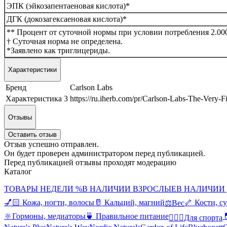
ЭПК (эйкозапентаеновая кислота)*
ДГК (докозагексаеновая кислота)*
** Процент от суточной нормы при условии потребления 2.000
† Суточная норма не определена.
*Заявлено как триглицериды.
Характеристики
Бренд
Carlson Labs
Характеристика 3
https://ru.iherb.com/pr/Carlson-Labs-The-Very-
Отзывы
Оставить отзыв
Отзыв успешно отправлен.
Он будет проверен администратором перед публикацией.
Перед публикацией отзывы проходят модерацию
Каталог
ТОВАРЫ НЕДЕЛИ %
В НАЛИЧИИ ВЗРОСЛЫЕ
В НАЛИЧИИ
💅🏻 Кожа, ногти, волосы
🥛 Кальций, магний
🦴 Кости, с
⚖️Вес
🔆Гормоны, медиаторы
🍵 Правильное питание

🤸🏻‍♀️Для спорта