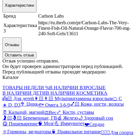
Характеристики
Бренд
Carlson Labs
https://ru.iherb.com/pr/Carlson-Labs-The-Very-
Характеристика
Finest-Fish-Oil-Natural-Orange-Flavor-700-mg-
3
240-Soft-Gels/13611
Отзывы
Оставить отзыв
Отзыв успешно отправлен.
Он будет проверен администратором перед публикацией.
Перед публикацией отзывы проходят модерацию
Каталог
ТОВАРЫ НЕДЕЛИ %
В НАЛИЧИИ ВЗРОСЛЫЕ
В НАЛИЧИИ ДЕТИ
В НАЛИЧИИ КОСМЕТИКА
👼🏻 Для детей
👩🏻👨🏻 Мультивитамины взрослым
🍊 С
🥦 Цинк
💅🏻 Кожа, ногти, волосы
☀️ D, D3
🐟 Омега 3-6-9
🥛 Кальций, магний
🦴 Кости, суставы
⚖️Вес
🤰🏻🤱🏻 Беременные, ГВ
🍏 Железо
🌙 Здоровый сон
🧠 Мозг
💪 Иммунитет
😋 Пищеварение
❤️Сердце
🔆Гормоны, медиаторы
🍵 Правильное питание
🤸🏻‍♀️Для спорта