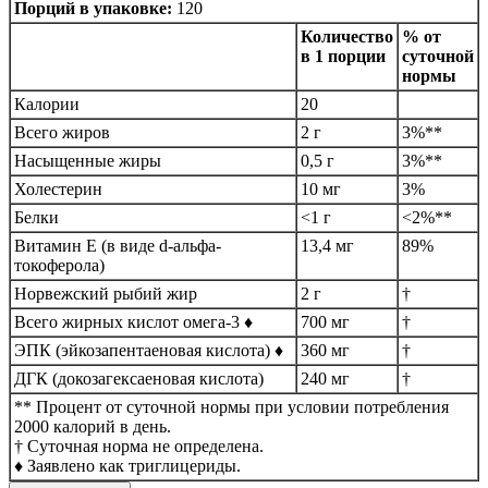
Порций в упаковке:
120
Количество
% от
в 1 порции
суточной
нормы
Калории
20
Всего жиров
2 г
3%**
Насыщенные жиры
0,5 г
3%**
Холестерин
10 мг
3%
Белки
<1 г
<2%**
Витамин E (в виде d-альфа-
13,4 мг
89%
токоферола)
Норвежский рыбий жир
2 г
†
Всего жирных кислот омега-3 ♦
700 мг
†
ЭПК (эйкозапентаеновая кислота) ♦
360 мг
†
ДГК (докозагексаеновая кислота)
240 мг
†
** Процент от суточной нормы при условии потребления
2000 калорий в день.
† Суточная норма не определена.
♦ Заявлено как триглицериды.