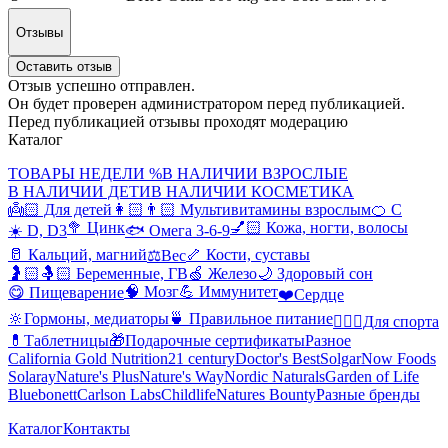
Отзывы
Оставить отзыв
Отзыв успешно отправлен.
Он будет проверен администратором перед публикацией.
Перед публикацией отзывы проходят модерацию
Каталог
ТОВАРЫ НЕДЕЛИ %
В НАЛИЧИИ ВЗРОСЛЫЕ
В НАЛИЧИИ ДЕТИ
В НАЛИЧИИ КОСМЕТИКА
👼🏻 Для детей
👩🏻👨🏻 Мультивитамины взрослым
🍊 С
🥦 Цинк
💅🏻 Кожа, ногти, волосы
☀️ D, D3
🐟 Омега 3-6-9
🥛 Кальций, магний
🦴 Кости, суставы
⚖️Вес
🤰🏻🤱🏻 Беременные, ГВ
🍏 Железо
🌙 Здоровый сон
🧠 Мозг
💪 Иммунитет
😋 Пищеварение
❤️Сердце
🔆Гормоны, медиаторы
🍵 Правильное питание
🤸🏻‍♀️Для спорта
💊Таблетницы
🎁Подарочные сертификаты
Разное
California Gold Nutrition
21 century
Doctor's Best
Solgar
Now Foods
Solaray
Nature's Plus
Nature's Way
Nordic Naturals
Garden of Life
Bluebonett
Carlson Labs
Childlife
Natures Bounty
Разные бренды
Каталог
Контакты