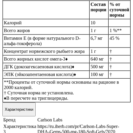
Состав
% от
порции
суточной
нормы
Калорий
10
Всего жиров
1 г
1 %**
Витамин E (в форме натурального D-
6,7 мг
45 %
альфа-токоферола)
Концентрат норвежского рыбьего жира
1 г
†
Всего жирных кислот омега-3♦
640 мг
†
ДГК (докозагексаеновая кислота)♦
500 мг
†
ЭПК (эйкозапентаеновая кислота)♦
100 мг
†
**Проценты от суточной нормы основаны на рационе в
2000 калорий.
† Суточная норма не установлена.
♦В пересчете на триглицериды.
Характеристики
Бренд
Carlson Labs
Характеристика
https://ru.iherb.com/pr/Carlson-Labs-Super-
3
DHA-Gems-500-mg-180-Soft-Gels/7070