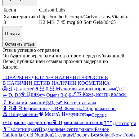
Бренд
Carlson Labs
Характеристика
https://ru.iherb.com/pr/Carlson-Labs-Vitamin-
3
K2-MK-7-45-mcg-90-Soft-Gels/86465
Отзывы
Оставить отзыв
Отзыв успешно отправлен.
Он будет проверен администратором перед публикацией.
Перед публикацией отзывы проходят модерацию
Каталог
ТОВАРЫ НЕДЕЛИ %
В НАЛИЧИИ ВЗРОСЛЫЕ
В НАЛИЧИИ ДЕТИ
В НАЛИЧИИ КОСМЕТИКА
👼🏻 Для детей
👩🏻👨🏻 Мультивитамины взрослым
🍊 С
🥦 Цинк
💅🏻 Кожа, ногти, волосы
☀️ D, D3
🐟 Омега 3-6-9
🥛 Кальций, магний
🦴 Кости, суставы
⚖️Вес
🤰🏻🤱🏻 Беременные, ГВ
🍏 Железо
🌙 Здоровый сон
🧠 Мозг
💪 Иммунитет
😋 Пищеварение
❤️Сердце
🔆Гормоны, медиаторы
🍵 Правильное питание
🤸🏻‍♀️Для спорта
💊Таблетницы
🎁Подарочные сертификаты
Разное
California Gold Nutrition
21 century
Doctor's Best
Solgar
Now Foods