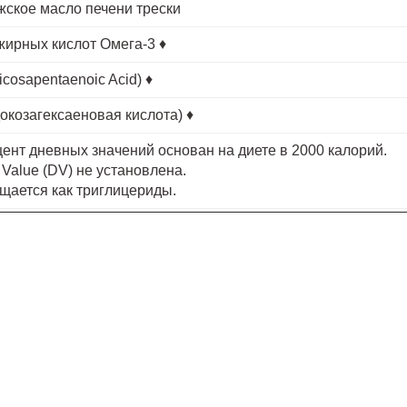
ское масло печени трески
жирных кислот Омега-3 ♦
icosapentaenoic Acid) ♦
окозагексаеновая кислота) ♦
цент дневных значений основан на диете в 2000 калорий.
y Value (DV) не установлена.
щается как триглицериды.