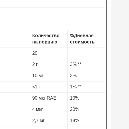
Количество
%Дневная
на порцию
стоимость
20
2 г
3% **
10 мг
3%
<1 г
1% **
90 мкг RAE
10%
4 мкг
20%
2,7 мг
18%