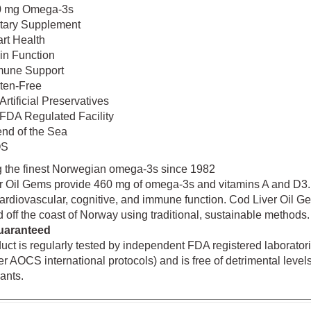
0 mg Omega-3s
tary Supplement
rt Health
in Function
mune Support
ten-Free
Artificial Preservatives
FDA Regulated Facility
end of the Sea
OS
g the finest Norwegian omega-3s since 1982
r Oil Gems provide 460 mg of omega-3s and vitamins A and D3
ardiovascular, cognitive, and immune function. Cod Liver Oil Ge
d off the coast of Norway using traditional, sustainable methods.
uaranteed
uct is regularly tested by independent FDA registered laboratori
er AOCS international protocols) and is free of detrimental lev
ants.