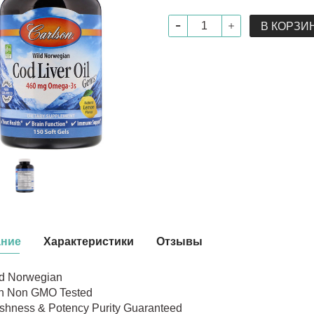
В КОРЗИ
ание
Характеристики
Отзывы
d Norwegian
n Non GMO Tested
shness & Potency Purity Guaranteed