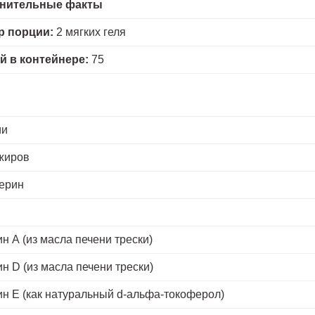
нительные факты
р порции:
2 мягких геля
й в контейнере:
75
ии
жиров
ерин
н А (из масла печени трески)
н D (из масла печени трески)
н Е (как натуральный d-альфа-токоферол)