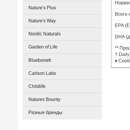
Норвеж
Nature's Plus
Всего 
Nature's Way
EPA (E
Nordic Naturals
DHA (д
Garden of Life
** Про
† Dail
Bluebonett
♦ Сооб
Carlson Labs
Childlife
Natures Bounty
Разные бренды