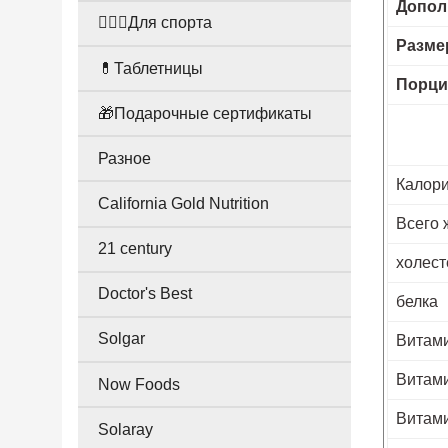
Допол
🤸🏻‍♀️Для спорта
Разме
💊Таблетницы
Порци
🎁Подарочные сертификаты
Разное
Калор
California Gold Nutrition
Всего 
21 century
холест
Doctor's Best
белка
Solgar
Витами
Витами
Now Foods
Витами
Solaray