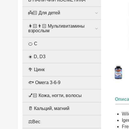
👼🏻 Для детей
👩🏻👨🏻 Мультивитамины
взрослым
🍊 С
☀️ D, D3
🥦 Цинк
🐟 Омега 3-6-9
💅🏻 Кожа, ногти, волосы
Опис
🥛 Кальций, магний
Wil
Ige
⚖️Вес
Fre