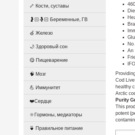
46
🦴 Кости, суставы
Die
Hea
🤰🏻🤱🏻 Беременные, ГВ
Bra
Im
🍏 Железо
Glu
No 
🌙 Здоровый сон
An 
Fri
😋 Пищеварение
IF
Providin
🧠 Мозг
Cod Live
healthy c
💪 Иммунитет
Arctic co
Purity G
❤️Сердце
This prod
potent (p
🔆Гормоны, медиаторы
contamin
🍵 Правильное питание