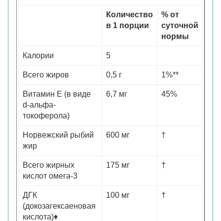
Количество
% от
в 1 порции
суточной
нормы
Калории
5
Всего жиров
0,5 г
1%**
Витамин E (в виде
6,7 мг
45%
d-альфа-
токоферола)
Норвежский рыбий
600 мг
†
жир
Всего жирных
175 мг
†
кислот омега-3
ДГК
100 мг
†
(докозагексаеновая
кислота)♦