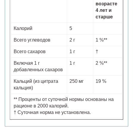
возрасте
4 лет и
старше
Калорий
5
Всего углеводов
2 г
1 %**
Всего сахаров
1 г
†
Включая 1 г
1 г
2 %**
добавленных сахаров
Кальций (из цитрата
250 мг
19 %
кальция)
** Проценты от суточной нормы основаны на
рационе в 2000 калорий.
† Суточная норма не установлена.