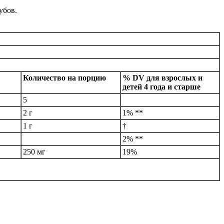
убов.
Количество на порцию
% DV для взрослых и
детей 4 года и старше
5
2 г
1% **
1 г
†
2% **
250 мг
19%