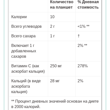
Количество
% Дневная
на планшет
стоимость
Калории
10
Всего углеводов
2 г
<1% **
Всего сахара
1 г
†
Включает 1 г
2% **
добавленных
сахаров
Витамин С (как
250 мг
278%
аскорбат кальция)
Кальций (в виде
28 мг
2%
аскорбата
кальция)
** Процент дневных значений основан на диете
в 2000 калорий.