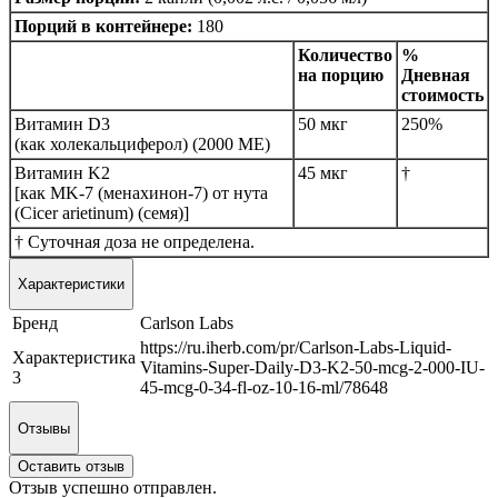
Порций в контейнере:
180
Количество
%
на порцию
Дневная
стоимость
Витамин D3
50 мкг
250%
(как холекальциферол) (2000 МЕ)
Витамин K2
45 мкг
†
[как MK-7 (менахинон-7) от нута
(Cicer arietinum) (семя)]
† Суточная доза не определена.
Характеристики
Бренд
Carlson Labs
https://ru.iherb.com/pr/Carlson-Labs-Liquid-
Характеристика
Vitamins-Super-Daily-D3-K2-50-mcg-2-000-IU-
3
45-mcg-0-34-fl-oz-10-16-ml/78648
Отзывы
Оставить отзыв
Отзыв успешно отправлен.