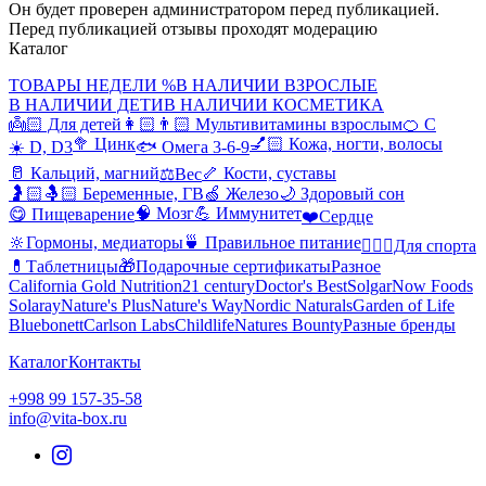
Он будет проверен администратором перед публикацией.
Перед публикацией отзывы проходят модерацию
Каталог
ТОВАРЫ НЕДЕЛИ %
В НАЛИЧИИ ВЗРОСЛЫЕ
В НАЛИЧИИ ДЕТИ
В НАЛИЧИИ КОСМЕТИКА
👼🏻 Для детей
👩🏻👨🏻 Мультивитамины взрослым
🍊 С
🥦 Цинк
💅🏻 Кожа, ногти, волосы
☀️ D, D3
🐟 Омега 3-6-9
🥛 Кальций, магний
🦴 Кости, суставы
⚖️Вес
🤰🏻🤱🏻 Беременные, ГВ
🍏 Железо
🌙 Здоровый сон
🧠 Мозг
💪 Иммунитет
😋 Пищеварение
❤️Сердце
🔆Гормоны, медиаторы
🍵 Правильное питание
🤸🏻‍♀️Для спорта
💊Таблетницы
🎁Подарочные сертификаты
Разное
California Gold Nutrition
21 century
Doctor's Best
Solgar
Now Foods
Solaray
Nature's Plus
Nature's Way
Nordic Naturals
Garden of Life
Bluebonett
Carlson Labs
Childlife
Natures Bounty
Разные бренды
Каталог
Контакты
+998 99 157-35-58
info@vita-box.ru