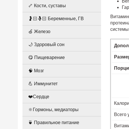
Вег
🦴 Кости, суставы
Гар
Витамин
🤰🏻🤱🏻 Беременные, ГВ
протеина
системы
🍏 Железо
🌙 Здоровый сон
Допол
Разме
😋 Пищеварение
Порци
🧠 Мозг
💪 Иммунитет
❤️Сердце
Калор
🔆Гормоны, медиаторы
Всего 
🍵 Правильное питание
Витами