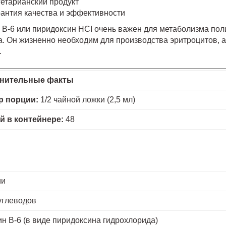
етарианский продукт
антия качества и эффективности
 B-6 или пиридоксин HCI очень важен для метаболизма по
. Он жизненно необходим для производства эритроцитов, а
.
нительные факты
р порции:
1/2 чайной ложки (2,5 мл)
й в контейнере:
48
ии
углеводов
н В-6 (в виде пиридоксина гидрохлорида)