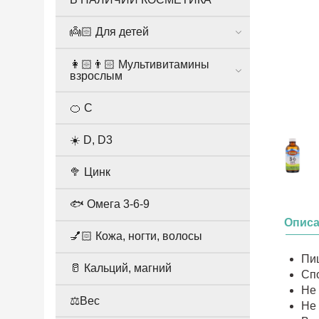
👼🏻 Для детей
👩🏻👨🏻 Мультивитамины
взрослым
🍊 С
☀️ D, D3
🥦 Цинк
🐟 Омега 3-6-9
Опис
💅🏻 Кожа, ногти, волосы
Пи
🥛 Кальций, магний
Спо
Не
⚖️Вес
Не