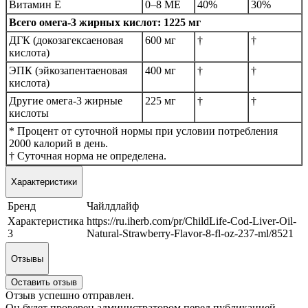
Витамин E
0–8 МЕ
40%
30%
Всего омега-3 жирных кислот: 1225 мг
ДГК (докозагексаеновая
600 мг
†
†
кислота)
ЭПК (эйкозапентаеновая
400 мг
†
†
кислота)
Другие омега-3 жирные
225 мг
†
†
кислоты
* Процент от суточной нормы при условии потребления
2000 калорий в день.
† Суточная норма не определена.
Характеристики
Бренд
Чайлдлайф
Характеристика
https://ru.iherb.com/pr/ChildLife-Cod-Liver-Oil-
3
Natural-Strawberry-Flavor-8-fl-oz-237-ml/8521
Отзывы
Оставить отзыв
Отзыв успешно отправлен.
Он будет проверен администратором перед публикацией.