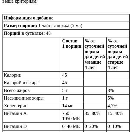
выше критериям.
Информация о добавке
Размер порции:
1 чайная ложка (5 мл)
Порций в бутылке:
48
Состав
% от
% от
1 порции
суточной
суточной
нормы
нормы
для детей
для детей
младше
старше
4 лет
4 лет
Калории
45
Калорий из жира
45
Всего жиров
5 г
8%
Насыщенные жиры
1 г
5%
Холестерин
14 мг
4,7%
Витамин A
750–
35–80%
15–40%
1950 МЕ
Витамин D
0–40 МЕ
0–20%
0–10%