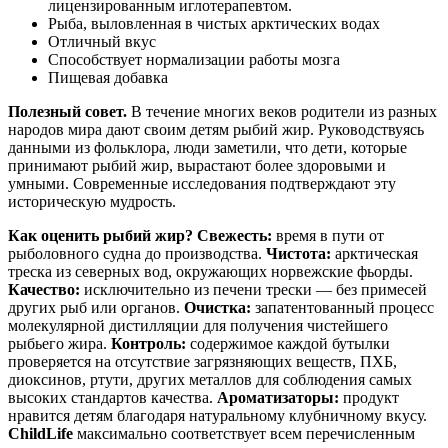
лицензированным иглотерапевтом.
Рыба, выловленная в чистых арктических водах
Отличный вкус
Способствует нормализации работы мозга
Пищевая добавка
Полезный совет.
В течение многих веков родители из разных
народов мира дают своим детям рыбий жир. Руководствуясь
данными из фольклора, люди заметили, что дети, которые
принимают рыбий жир, вырастают более здоровыми и
умными. Современные исследования подтверждают эту
историческую мудрость.
Как оценить рыбий жир? Свежесть:
время в пути от
рыболовного судна до производства.
Чистота:
арктическая
треска из северных вод, окружающих норвежские фьорды.
Качество:
исключительно из печени трески — без примесей
других рыб или органов.
Очистка:
запатентованный процесс
молекулярной дистилляции для получения чистейшего
рыбьего жира.
Контроль:
содержимое каждой бутылки
проверяется на отсутствие загрязняющих веществ, ПХБ,
диоксинов, ртути, других металлов для соблюдения самых
высоких стандартов качества.
Ароматизаторы:
продукт
нравится детям благодаря натуральному клубничному вкусу.
ChildLife
максимально соответствует всем перечисленным