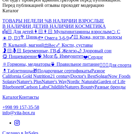
Перед публикацией отзывы проходят модерацию
Каталог
ТОВАРЫ НЕДЕЛИ %
В НАЛИЧИИ ВЗРОСЛЫЕ
В НАЛИЧИИ ДЕТИ
В НАЛИЧИИ КОСМЕТИКА
👼🏻 Для детей
👩🏻👨🏻 Мультивитамины взрослым
🍊 С
🥦 Цинк
💅🏻 Кожа, ногти, волосы
☀️ D, D3
🐟 Омега 3-6-9
🥛 Кальций, магний
🦴 Кости, суставы
⚖️Вес
🤰🏻🤱🏻 Беременные, ГВ
🍏 Железо
🌙 Здоровый сон
🧠 Мозг
💪 Иммунитет
😋 Пищеварение
❤️Сердце
🔆Гормоны, медиаторы
🍵 Правильное питание
🤸🏻‍♀️Для спорта
💊Таблетницы
🎁Подарочные сертификаты
Разное
California Gold Nutrition
21 century
Doctor's Best
Solgar
Now Foods
Solaray
Nature's Plus
Nature's Way
Nordic Naturals
Garden of Life
Bluebonett
Carlson Labs
Childlife
Natures Bounty
Разные бренды
Каталог
Контакты
+998 99 157-35-58
info@vita-box.ru
Сделано в InSales